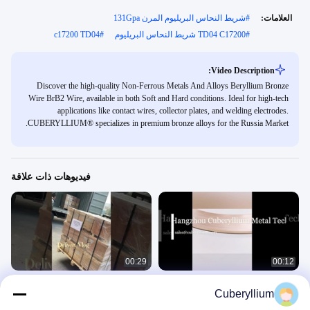
العلامات:
#
شريط النحاس البريليوم المرن 131Gpa
#
TD04 C17200 شريط النحاس البريليوم
#
c17200 TD04
Video Description:
Discover the high-quality Non-Ferrous Metals And Alloys Beryllium Bronze
Wire BrB2 Wire, available in both Soft and Hard conditions. Ideal for high-tech
applications like contact wires, collector plates, and welding electrodes.
CUBERYLLIUM® specializes in premium bronze alloys for the Russia Market.
فيديوهات ذات علاقة
00:29
00:12
النحاس البريليوم БрБ2 БрБНТ1.9
Tempers Rwma Class 4 من سبائك
Cuberyllium
الشريط البرونزي الشريط البرونزي
النحاس البريليوم Astm قياسي لامع
الشريط البرونزي
مصقول
قطاع النحاس البريليوم
توصيل