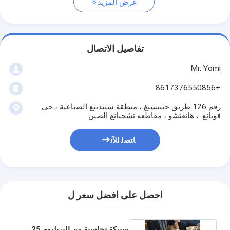
عرض المزيد
تفاصيل الاتصال
Mr. Yomi
+8617376550856
رقم 126 طريق جينتشنغ ، منطقة شيندينغ الصناعية ، حي
فويانغ. ، هانغتشو ، مقاطعة تشجيانغ الصين
ﺎﺘﺼﻟ ﺍﻶﻧ
احصل على افضل سعر ل
سبيكة نحاسية من البريليوم 25