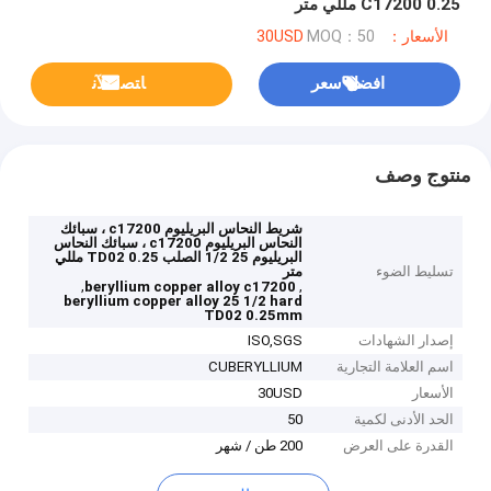
C17200 0.25 مللي متر
الأسعار：30USD
MOQ：50
افضل سعر
ﺎﺘﺼﻟ ﺍﻶﻧ
منتوج وصف
شريط النحاس البريليوم c17200 ، سبائك
النحاس البريليوم c17200 ، سبائك النحاس
البريليوم 25 1/2 الصلب TD02 0.25 مللي
تسليط الضوء
متر
,
,
beryllium copper alloy c17200
beryllium copper alloy 25 1/2 hard
TD02 0.25mm
إصدار الشهادات
ISO,SGS
اسم العلامة التجارية
CUBERYLLIUM
الأسعار
30USD
الحد الأدنى لكمية
50
القدرة على العرض
200 طن / شهر