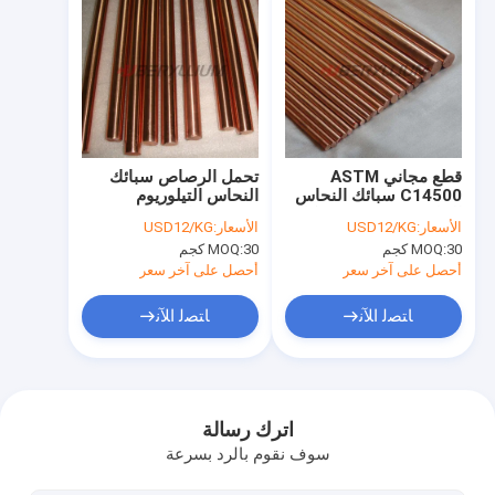
قطع مجاني ASTM
تحمل الرصاص سبائك
C14500 سبائك النحاس
النحاس التيلوريوم
التيلوريوم قضيب / شكل
C14500 البولندية رود
الأسعار:
USD12/KG
الأسعار:
USD12/KG
بار
وشريط
30 كجم
MOQ:
30 كجم
MOQ:
أحصل على آخر سعر
أحصل على آخر سعر
ﺎﺘﺼﻟ ﺍﻶﻧ
ﺎﺘﺼﻟ ﺍﻶﻧ
منزل
منتجات
اترك رسالة
سوف نقوم بالرد بسرعة
أشرطة فيديو