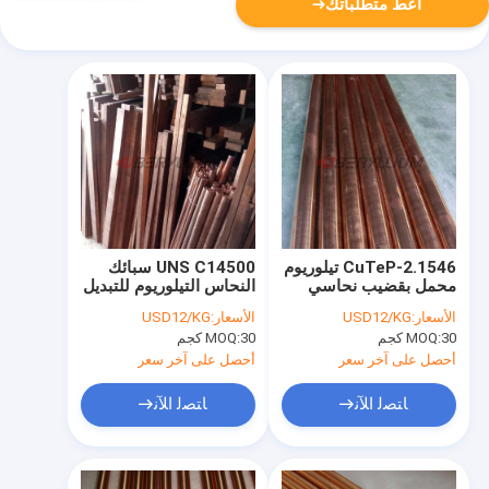
أعط متطلباتك
CuTeP-2.1546 تيلوريوم
UNS C14500 سبائك
محمل بقضيب نحاسي
النحاس التيلوريوم للتبديل
وقضيب ضياء. 5 مم 10
الكهرومغناطيسي
الأسعار:
USD12/KG
الأسعار:
USD12/KG
مم 15 مم 20 مم
للسيارات
30 كجم
MOQ:
30 كجم
MOQ:
أحصل على آخر سعر
أحصل على آخر سعر
ﺎﺘﺼﻟ ﺍﻶﻧ
ﺎﺘﺼﻟ ﺍﻶﻧ