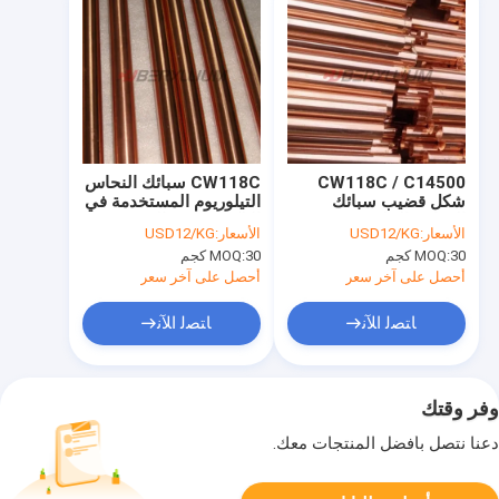
CW118C / C14500
CW118C سبائك النحاس
شكل قضيب سبائك
التيلوريوم المستخدمة في
النحاس التيلوريوم
الإلكترونيات والهندسة
الأسعار:
USD12/KG
الأسعار:
USD12/KG
لموصل RF
الكهربائية
30 كجم
MOQ:
30 كجم
MOQ:
أحصل على آخر سعر
أحصل على آخر سعر
ﺎﺘﺼﻟ ﺍﻶﻧ
ﺎﺘﺼﻟ ﺍﻶﻧ
وفر وقتك
دعنا نتصل بأفضل المنتجات معك.