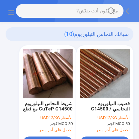
سبائك النحاس التيلوريوم
(10)
قضيب التيلوريوم
شريط النحاس التيلوريوم
النحاسي C14500 /
CuTeP C14500 مع قطع
C1450 ASTM B301
خالية من الموصلية العالية
الأسعار:
USD12/KG
الأسعار:
USD12/KG
لوصلات السيارات
30 كجم
MOQ:
30 كجم
MOQ:
أحصل على آخر سعر
أحصل على آخر سعر