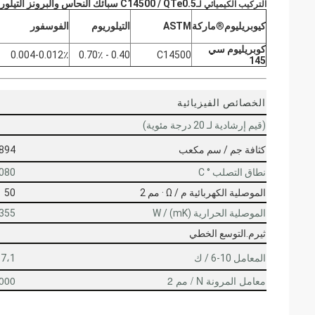
C14500 / QTe0.5 سبائك النحاس والبرونز التيلوريوم
التركيب الكيميائي لـ
كيوبريليوم
®
ماركة
ASTM
التيلوريوم
الفوسفور
كوبريليوم سي
0.004-0.012٪
0.40 - 0.70٪
C14500
145
الخصائص الفيزيائية
(قيم إرشادية لـ 20 درجة مئوية)
كثافة جم / سم مكعب
894
نطاق التصلب ° C
080
الموصلية الكهربائية م / Ω · مم 2
50
الموصلية الحرارية W / (mK)
355
ثيرم.التوسع الخطي
المعامل 10-6 / ك
17،1
معامل المرونة N / مم 2
000