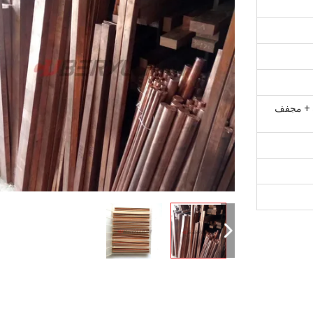
ه + مجفف