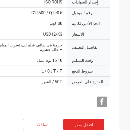
إصدار الشهادات
ISO ROHS
رقم الموديل
C14500 / QTe0.5
الحد الأدنى لكمية
30 كجم
الأسعار
USD12/KG
حزمة في لفائف فيلم لف تسرب الميا
تفاصيل التغليف
+ حالة خشبية
وقت التسليم
10 15 يوم عمل
شروط الدفع
L / C ، T / T
القدرة على العرض
50T / الشهر
افضل سعر
ﺎﺘﺼﻟ ﺍﻶﻧ