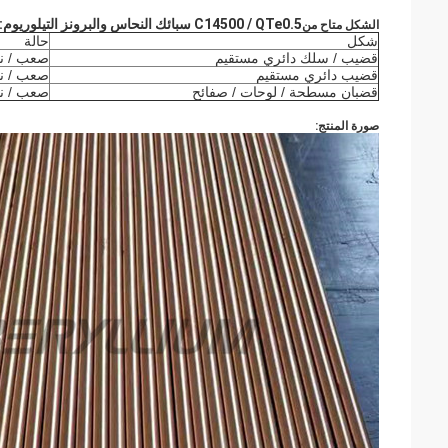
C14500 / QTe0.5 سبائك النحاس والبرونز التيلوريوم
:
الشكل متاح من
شكل
حالة
قضيب / سلك دائري مستقيم
صعب / 
قضيب دائري مستقيم
صعب / 
قضبان مسطحة / لوحات / صفائح
صعب / 
صورة المنتج: