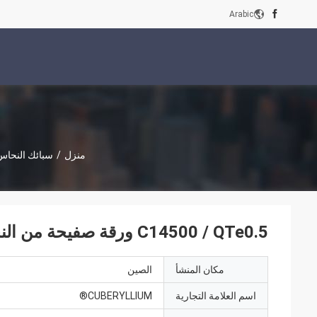
Arabic
منزل
/
سبائك النحاس 
C14500 / QTe0.5 ورقة صفيحة من النحاس التيلوريوم الساطع لمركبات الطاقة الجديدة
مكان المنشأ
الصين
اسم العلامة التجارية
CUBERYLLIUM®