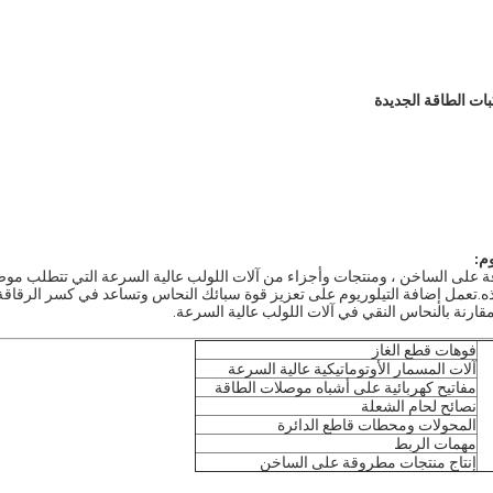
:
جات مطروقة على الساخن ، ومنتجات وأجزاء من آلات اللولب عالية السرعة التي تتطلب مو
هذه.تعمل إضافة التيلوريوم على تعزيز قوة سبائك النحاس وتساعد في كسر الرقاقة 
قارنة بالنحاس النقي في آلات اللولب عالية السرعة.
فوهات قطع الغاز
آلات المسمار الأوتوماتيكية عالية السرعة
مفاتيح كهربائية على أشباه موصلات الطاقة
نصائح لحام الشعلة
المحولات ومحطات قاطع الدائرة
مهمات الربط
إنتاج منتجات مطروقة على الساخن