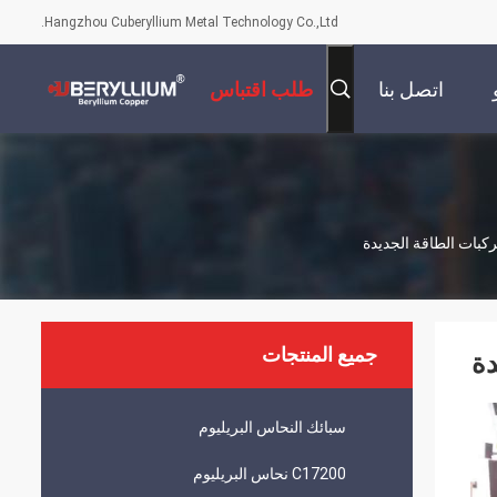
Hangzhou Cuberyllium Metal Technology Co.,Ltd.
اتصل بنا
طلب اقتباس
جميع المنتجات
سبائك النحاس البريليوم
C17200 نحاس البريليوم