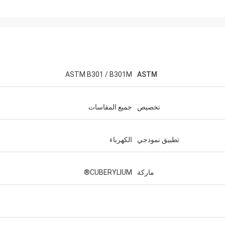
ASTM B301 / B301M
ASTM
تخصيص
جميع المقاسات
تطبيق نموذجي
الكهرباء
ماركة
CUBERYLIUM®