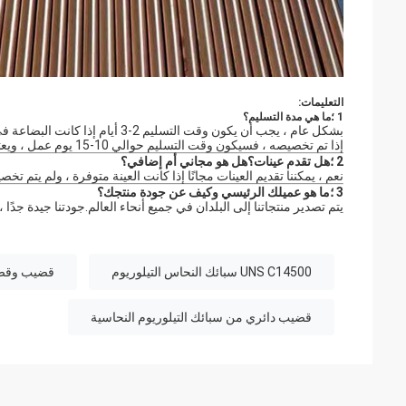
التعليمات:
1 ؛ما هي مدة التسليم؟
بشكل عام ، يجب أن يكون وقت التسليم 2-3 أيام إذا كانت البضاعة في المخزون.
إذا تم تخصيصه ، فسيكون وقت التسليم حوالي 10-15 يوم عمل ، ويعتمد على كمية المحاكمة.
2 ؛هل تقدم عينات؟هل هو مجاني أم إضافي؟
نعم ، يمكننا تقديم العينات مجانًا إذا كانت العينة متوفرة ، ولم يتم تخصيص
3 ؛ما هو عميلك الرئيسي وكيف عن جودة منتجك؟
يتم تصدير منتجاتنا إلى البلدان في جميع أنحاء العالم.جودتنا جيدة جدًا ، يمكننا قبول فحص SGS ، ولكن يج
UNS C14500 سبائك النحاس التيلوريوم
قضيب وقضي
قضيب دائري من سبائك التيلوريوم النحاسية