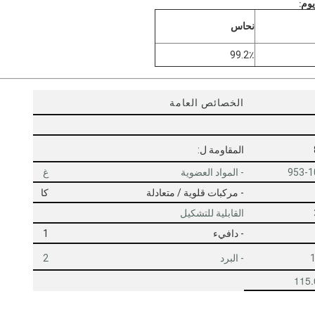
:
نحاس
99.2٪
الخصائص العامة
المقاومة ل:
953-1
- المواد العضوية
غ
- مركبات قلوية / متعادلة
كا
القابلية للتشكيل
- دافيء
1
- البرد
2
115.