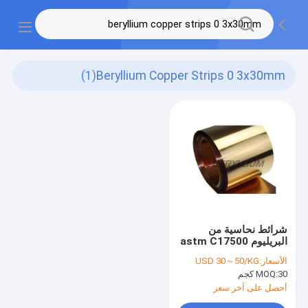
(1)
Beryllium Copper Strips 0 3x30mm
شرائط نحاسية من
البريليوم astm C17500
على لفائف 0.3x30mm
الأسعار:
USD 30～50/KG
CuCo2Be DIN 2.1285
30 كجم
MOQ:
مسنة
أحصل على آخر سعر