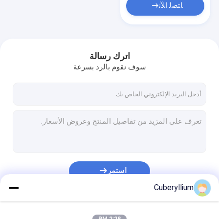
ﺎﺘﺼﻟ ﺍﻶﻧ
اترك رسالة
سوف نقوم بالرد بسرعة
استمر
Cuberyllium
فئاتنا