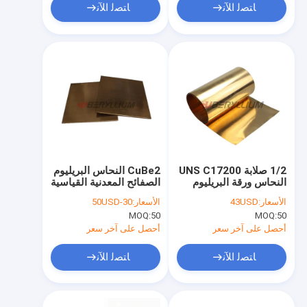
ﺎﺘﺼﻟ ﺍﻶﻧ
ﺎﺘﺼﻟ ﺍﻶﻧ
1/2 صلابة UNS C17200
CuBe2 النحاس البريليوم
النحاس ورقة البريليوم
الصفائح المعدنية القياسية
قطاع 0.1mm-0.5mm
ASTM B194 للتطبيقات
الأسعار:
43USD
الأسعار:
30-50USD
للمكونات الإلكترونية
الكهربائية
MOQ:
50
MOQ:
50
أحصل على آخر سعر
أحصل على آخر سعر
ﺎﺘﺼﻟ ﺍﻶﻧ
ﺎﺘﺼﻟ ﺍﻶﻧ