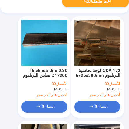
أعط متطلباتك
CDA 172 لوحة نحاسية
0.30 Thicknes Uns
البريليوم 6x25x500mm
C17200 نحاس البريليوم
TD02 مزاج لمنصة
مع معالجة حرارية
الأسعار:
30
الأسعار:
30
معالجة الزيت
للشيخوخة
MOQ:
50
MOQ:
50
أحصل على آخر سعر
أحصل على آخر سعر
ﺎﺘﺼﻟ ﺍﻶﻧ
ﺎﺘﺼﻟ ﺍﻶﻧ