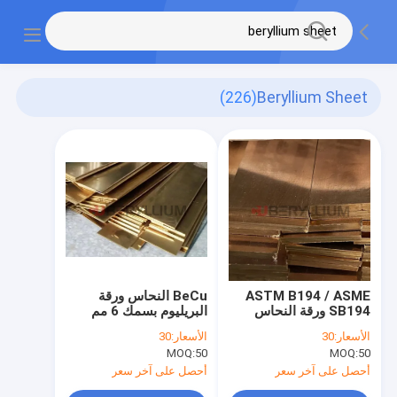
(226)
Beryllium Sheet
ASTM B194 / ASME
BeCu النحاس ورقة
SB194 ورقة النحاس
البريليوم بسمك 6 مم
البريليوم للصناعات
عرض 50 مم استطالة 9٪
الأسعار:
30
الأسعار:
30
الكيماوية الكهربائية
MOQ:
50
MOQ:
50
أحصل على آخر سعر
أحصل على آخر سعر