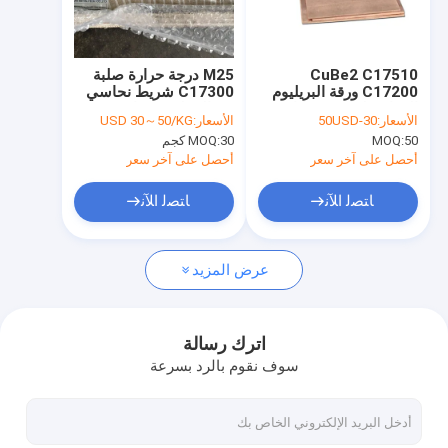
معلومات عنا
جولة في المعمل
CuBe2 C17510
M25 درجة حرارة صلبة
C17200 ورقة البريليوم
C17300 شريط نحاسي
رقابة جودة
النحاس لفائف سبائك
من البريليوم مقاس 1.0 ×
الأسعار:
30-50USD
الأسعار:
USD 30～50/KG
2mmx200mm
2000 مم
50
MOQ:
30 كجم
MOQ:
للموصلات
اتصل بنا
أحصل على آخر سعر
أحصل على آخر سعر
اطلب اقتباس
ﺎﺘﺼﻟ ﺍﻶﻧ
ﺎﺘﺼﻟ ﺍﻶﻧ
عرض المزيد
سبائك النحاس البريليوم
C17200 نحاس البريليوم
اترك رسالة
سوف نقوم بالرد بسرعة
C17300 نحاس البريليوم
C17510 نحاس البريليوم