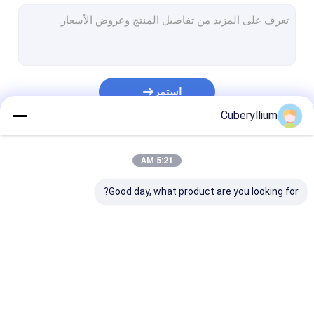
C17500 نحاس البريليوم
الكروم والنحاس والزركونيوم
تقوية تشتت النحاس
استمر
سلك نحاسي البريليوم
Cuberyllium
ورقة النحاس البريليوم
فئاتنا
5:21 AM
قضبان النحاس البريليوم
Good day, what product are you looking for?
قطاع النحاس البريليوم
أنبوب النحاس البريليوم
سبائك النحاس التيلوريوم
سبائك النحاس البريليوم
C17200 نحاس البريليوم
C17300 نحاس البريليوم