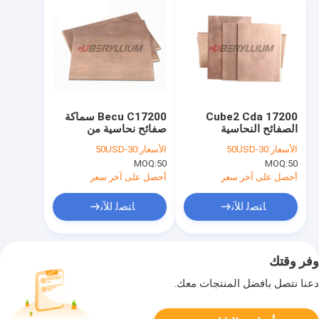
Cube2 Cda 17200
Becu C17200 سماكة
الصفائح النحاسية
صفائح نحاسية من
البريليوم عالية الصلابة
البريليوم 1 مم 2 مم 3 مم
الأسعار:
30-50USD
الأسعار:
30-50USD
300 مم
4 مم 5 مم
MOQ:
50
MOQ:
50
أحصل على آخر سعر
أحصل على آخر سعر
ﺎﺘﺼﻟ ﺍﻶﻧ
ﺎﺘﺼﻟ ﺍﻶﻧ
وفر وقتك
دعنا نتصل بأفضل المنتجات معك.