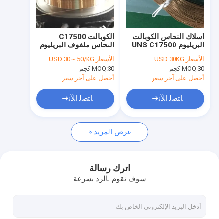
معلومات عنا
جولة في المعمل
أسلاك النحاس الكوبالت
الكوبالت C17500
البريليوم UNS C17500
النحاس ملفوف البريليوم
رقابة جودة
مادة لمفاتيح تبديل الينابيع
سمك 3 مم
الأسعار:
USD 30KG
الأسعار:
USD 30～50/KG
30 كجم
MOQ:
30 كجم
MOQ:
اتصل بنا
أحصل على آخر سعر
أحصل على آخر سعر
اطلب اقتباس
ﺎﺘﺼﻟ ﺍﻶﻧ
ﺎﺘﺼﻟ ﺍﻶﻧ
عرض المزيد
سبائك النحاس البريليوم
C17200 نحاس البريليوم
اترك رسالة
سوف نقوم بالرد بسرعة
C17300 نحاس البريليوم
C17510 نحاس البريليوم