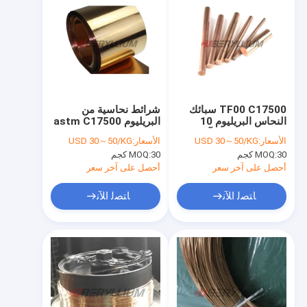
TF00 C17500 سبائك
شرائط نحاسية من
النحاس البريليوم 10
البريليوم astm C17500
قضبان مقاومة للتآكل
على لفائف 0.3x30mm
الأسعار:
USD 30～50/KG
الأسعار:
USD 30～50/KG
مقاومة للاهتراء
CuCo2Be DIN 2.1285
30 كجم
MOQ:
30 كجم
MOQ:
مسنة
أحصل على آخر سعر
أحصل على آخر سعر
ﺎﺘﺼﻟ ﺍﻶﻧ
ﺎﺘﺼﻟ ﺍﻶﻧ
منزل
منتجات
أشرطة فيديو