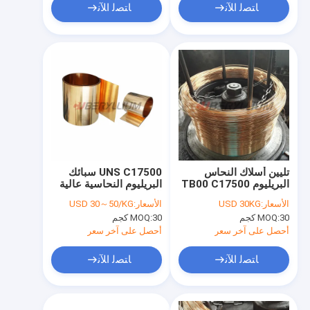
ﺎﺘﺼﻟ ﺍﻶﻧ
ﺎﺘﺼﻟ ﺍﻶﻧ
تليين أسلاك النحاس
UNS C17500 سبائك
البريليوم TB00 C17500
البريليوم النحاسية عالية
الموصلية ASTM B534
الأسعار:
USD 30KG
الأسعار:
USD 30～50/KG
لقطع التتابع
30 كجم
MOQ:
30 كجم
MOQ:
أحصل على آخر سعر
أحصل على آخر سعر
ﺎﺘﺼﻟ ﺍﻶﻧ
ﺎﺘﺼﻟ ﺍﻶﻧ