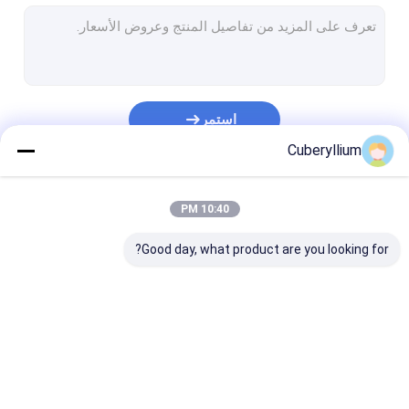
C17500 نحاس البريليوم
الكروم والنحاس والزركونيوم
تقوية تشتت النحاس
استمر
سلك نحاسي البريليوم
Cuberyllium
ورقة النحاس البريليوم
فئاتنا
10:40 PM
قضبان النحاس البريليوم
Good day, what product are you looking for?
قطاع النحاس البريليوم
أنبوب النحاس البريليوم
سبائك النحاس التيلوريوم
سبائك النحاس البريليوم
C17200 نحاس البريليوم
C17300 نحاس البريليوم