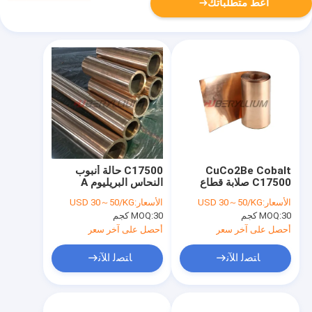
أعط متطلباتك
CuCo2Be Cobalt
C17500 حالة أنبوب
C17500 صلابة قطاع
النحاس البريليوم A
النحاس البريليوم 200-
TB00 للمشابك
الأسعار:
USD 30～50/KG
الأسعار:
USD 30～50/KG
280HV
30 كجم
MOQ:
30 كجم
MOQ:
أحصل على آخر سعر
أحصل على آخر سعر
ﺎﺘﺼﻟ ﺍﻶﻧ
ﺎﺘﺼﻟ ﺍﻶﻧ