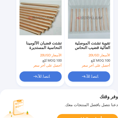
تقوية تشتت الموصلية
تشتت قضبان الألومينا
العالية قضيب النحاس
النحاسية المستديرة
C15715
لمفاتيح الترحيل والمفاتيح
الأسعار:
20USD
الأسعار:
20USD
100 كلغ
MOQ:
100 كلغ
MOQ:
أحصل على آخر سعر
أحصل على آخر سعر
ﺎﺘﺼﻟ ﺍﻶﻧ
ﺎﺘﺼﻟ ﺍﻶﻧ
وفر وقتك
دعنا نتصل بأفضل المنتجات معك.