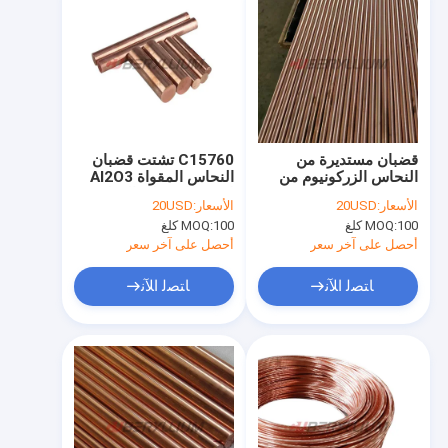
قضبان مستديرة من
C15760 تشتت قضبان
النحاس الزركونيوم من
النحاس المقواة Al2O3
CuZr للموصلات
لاستخدام غطاء القطب
الأسعار:
20USD
الأسعار:
20USD
UNS.C15000 RWMA
100 كلغ
MOQ:
100 كلغ
MOQ:
الفئة 1
أحصل على آخر سعر
أحصل على آخر سعر
ﺎﺘﺼﻟ ﺍﻶﻧ
ﺎﺘﺼﻟ ﺍﻶﻧ
منزل
منتجات
أشرطة فيديو