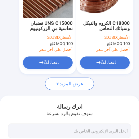
معلومات عنا
جولة في المعمل
C18000 الكروم والنيكل
UNS C15000 قضبان
وسبائك النحاس
نحاسية من الزركونيوم
رقابة جودة
والسيليكون لمكونات
لمفاتيح / أقطاب لحام
الأسعار:
20USD
الأسعار:
20USD
لحام المقاومة
المقاومة
100 كلغ
MOQ:
100 كلغ
MOQ:
اتصل بنا
أحصل على آخر سعر
أحصل على آخر سعر
اطلب اقتباس
ﺎﺘﺼﻟ ﺍﻶﻧ
ﺎﺘﺼﻟ ﺍﻶﻧ
عرض المزيد
سبائك النحاس البريليوم
C17200 نحاس البريليوم
اترك رسالة
سوف نقوم بالرد بسرعة
C17300 نحاس البريليوم
C17510 نحاس البريليوم