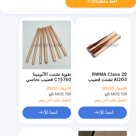
أعط متطلباتك
RWMA Class 20
تقوية تشتت الألومينا
Al2O3 تشتت قضيب
C15760 قضيب نحاسي
النحاس المستدير المتاح
من الألومينا Cu-Al2O3
الأسعار:
20USD
الأسعار:
20USD
100 كلغ
MOQ:
100 كلغ
MOQ:
أحصل على آخر سعر
أحصل على آخر سعر
ﺎﺘﺼﻟ ﺍﻶﻧ
ﺎﺘﺼﻟ ﺍﻶﻧ