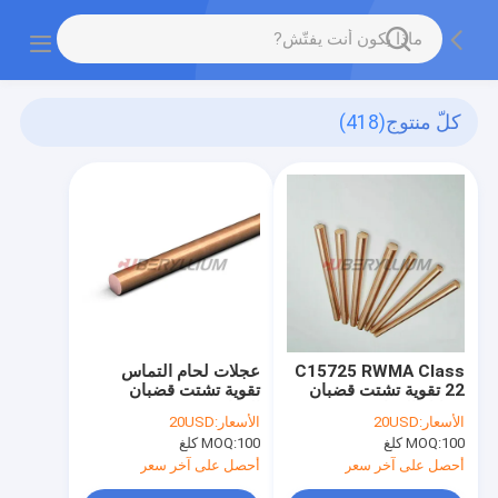
كلّ منتوج
(418)
C15725 RWMA Class
عجلات لحام التماس
22 تقوية تشتت قضبان
تقوية تشتت قضبان
سبائك النحاس
النحاس C15725
الأسعار:
20USD
الأسعار:
20USD
100 كلغ
MOQ:
100 كلغ
MOQ:
أحصل على آخر سعر
أحصل على آخر سعر