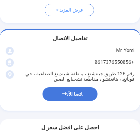
عرض المزيد
تفاصيل الاتصال
Mr. Yomi
+8617376550856
رقم 126 طريق جينتشنغ ، منطقة شيندينغ الصناعية ، حي
فويانغ. ، هانغتشو ، مقاطعة تشجيانغ الصين
ﺎﺘﺼﻟ ﺍﻶﻧ
احصل على افضل سعر ل