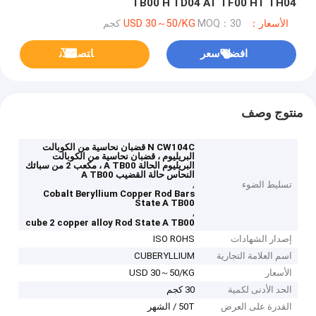
TB00 H TD04 AT TF00 HT TH04
الأسعار：USD 30～50/KG
MOQ：30 كجم
افضل سعر
ﺎﺘﺼﻟ ﺍﻶﻧ
منتوج وصف
N CW104C قضبان نحاسية من الكوبالت
البريليوم ، قضبان نحاسية من الكوبالت
البريليوم الحالة A TB00 ، مكعب 2 من سبائك
النحاس حالة القضيب A TB00
,
تسليط الضوء
Cobalt Beryllium Copper Rod Bars
State A TB00
,
cube 2 copper alloy Rod State A TB00
إصدار الشهادات
ISO ROHS
اسم العلامة التجارية
CUBERYLLIUM
الأسعار
USD 30～50/KG
الحد الأدنى لكمية
30 كجم
القدرة على العرض
50T / الشهر