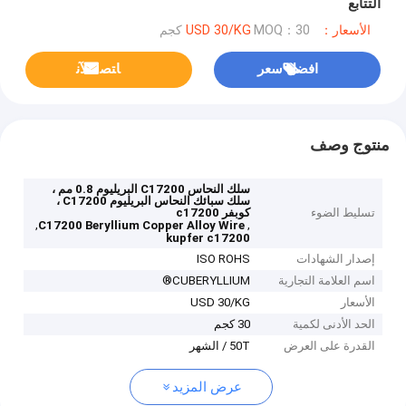
التتابع
الأسعار：USD 30/KG
MOQ：30 كجم
افضل سعر
ﺎﺘﺼﻟ ﺍﻶﻧ
منتوج وصف
سلك النحاس C17200 البريليوم 0.8 مم ،
سلك سبائك النحاس البريليوم C17200 ،
تسليط الضوء
كوبفر c17200
,
,
C17200 Beryllium Copper Alloy Wire
kupfer c17200
إصدار الشهادات
ISO ROHS
اسم العلامة التجارية
CUBERYLLIUM®
الأسعار
USD 30/KG
الحد الأدنى لكمية
30 كجم
القدرة على العرض
50T / الشهر
عرض المزيد