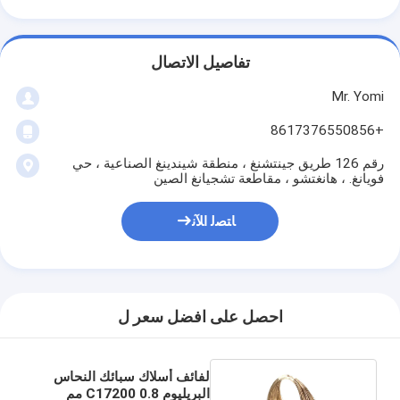
تفاصيل الاتصال
Mr. Yomi
+8617376550856
رقم 126 طريق جينتشنغ ، منطقة شيندينغ الصناعية ، حي
فويانغ. ، هانغتشو ، مقاطعة تشجيانغ الصين
ﺎﺘﺼﻟ ﺍﻶﻧ
احصل على افضل سعر ل
لفائف أسلاك سبائك النحاس
البريليوم C17200 0.8 مم