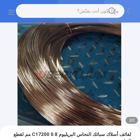
2
/
2
لفائف أسلاك سبائك النحاس البريليوم C17200 0.8 مم لقطع