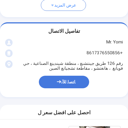
عرض المزيد
تفاصيل الاتصال
Mr. Yomi
+8617376550856
رقم 126 طريق جينتشنغ ، منطقة شيندينغ الصناعية ، حي
فويانغ. ، هانغتشو ، مقاطعة تشجيانغ الصين
ﺎﺘﺼﻟ ﺍﻶﻧ
احصل على افضل سعر ل