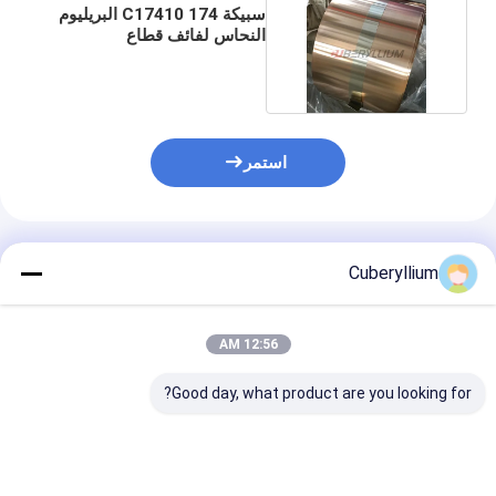
سبيكة 174 C17410 البريليوم
النحاس لفائف قطاع
0.05mmx200mm
استمر
المنتجات الموصى بها
Cuberyllium
12:56 AM
Good day, what product are you looking for?
قطاع رقائق النحاس
شرائط البريليوم النحاس
172 Beryllium
البريليوم قوة الشد
C17200 الصناعية 1 /
er Foil 0.1MM