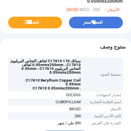
0.05mmx200mm
الأسعار：30USD
MOQ：200
افضل سعر
ﺎﺘﺼﻟ ﺍﻶﻧ
منتوج وصف
سبائك 174 C17410 لفائف النحاس البريليوم
0.05mmx200mm ، C17410 لفائف
النحاس البريليوم 0.05mm ، C17410
0.05mmx200mm
تسليط الضوء
,
C17410 Beryllium Copper Coil
0.05mm
,
C17410 0.05mmx200mm
إصدار الشهادات
ISO,SGS
اسم العلامة التجارية
CUBERYLLIUM
الأسعار
30USD
الحد الأدنى لكمية
200
القدرة على العرض
200 طن / شهر