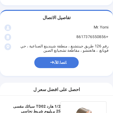
تفاصيل الاتصال
Mr. Yomi
+8617376550856
رقم 126 طريق جينتشنغ ، منطقة شيندينغ الصناعية ، حي
فويانغ. ، هانغتشو ، مقاطعة تشجيانغ الصين
ﺎﺘﺼﻟ ﺍﻶﻧ
احصل على افضل سعر ل
1/2 هارد TD02 سبائك مقسى
25 بريليوم شريط نحاسي