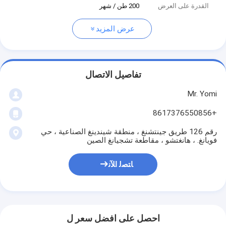
القدرة على العرض
200 طن / شهر
عرض المزيد
تفاصيل الاتصال
Mr. Yomi
+8617376550856
رقم 126 طريق جينتشنغ ، منطقة شيندينغ الصناعية ، حي
فويانغ. ، هانغتشو ، مقاطعة تشجيانغ الصين
ﺎﺘﺼﻟ ﺍﻶﻧ
احصل على افضل سعر ل