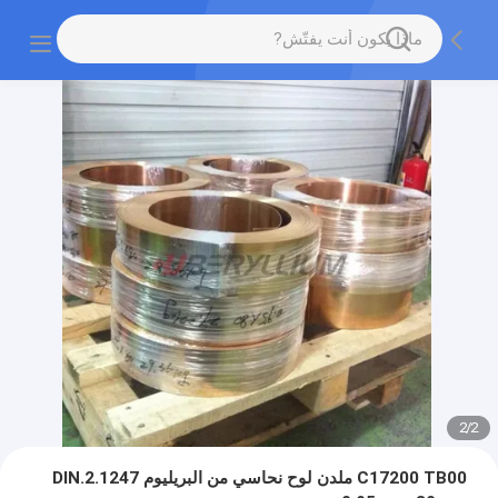
2
/
2
C17200 TB00 ملدن لوح نحاسي من البريليوم DIN.2.1247