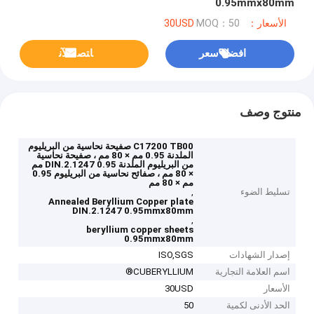
0.95mmx80mm
الأسعار：30USD
MOQ：50
افضل سعر
ﺎﺘﺼﻟ ﺍﻶﻧ
منتوج وصف
C17200 TB00 صفيحة نحاسية من البريليوم
الملدنة 0.95 مم × 80 مم ، صفيحة نحاسية
من البريليوم الملدنة DIN.2.1247 0.95 مم
× 80 مم ، صفائح نحاسية من البريليوم 0.95
مم × 80 مم
تسليط الضوء
,
Annealed Beryllium Copper plate
DIN.2.1247 0.95mmx80mm
,
beryllium copper sheets
0.95mmx80mm
إصدار الشهادات
ISO,SGS
اسم العلامة التجارية
CUBERYLLIUM®
الأسعار
30USD
الحد الأدنى لكمية
50