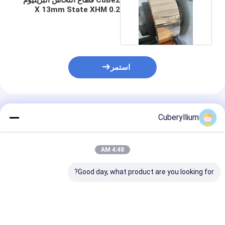
0.2 X 13mm State XHM
بقوة عالية
استمر
المنتجات الموصى بها
Cuberyllium
4:48 AM
Good day, what product are you looking for?
ربط الصلبة العالية للشد
Berylco 25 مادة ألواح
ألواح نحاسية من 
590 - 660Mpa
نحاسية من البريليوم