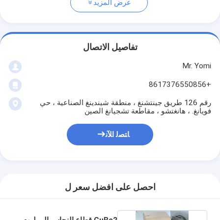
عرض المزيد
تفاصيل الاتصال
Mr. Yomi
+8617376550856
رقم 126 طريق جينتشنغ ، منطقة شيندينغ الصناعية ، حي
فويانغ. ، هانغتشو ، مقاطعة تشجيانغ الصين
ﺎﺘﺼﻟ ﺍﻶﻧ
احصل على افضل سعر ل
CuBe2 قطاع النحاس البريليوم