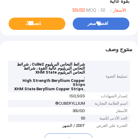
بقوة عالية
الأسعار：30USD
MOQ：50
افضل سعر
ﺎﺘﺼﻟ ﺍﻶﻧ
منتوج وصف
شرائط النحاس البريليوم CuBe2 ، شرائط
النحاس البريليوم عالية القوة ، شرائط
النحاس البريليوم XHM State
تسليط الضوء
,
High Strength Beryllium Copper
Strips
,
XHM State Beryllium Copper Strips
إصدار الشهادات
ISO,SGS
اسم العلامة التجارية
CUBERYLLIUM®
الأسعار
30USD
الحد الأدنى لكمية
50
القدرة على العرض
200T / الشهر