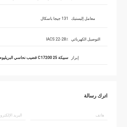
معامل إليستيك
131 جيجا باسكال
التوصيل الكهربائي
22-28٪ IACS
إبراز
سبيكة 25 C17200 قضيب نحاسي البريليوم
اترك رسالة