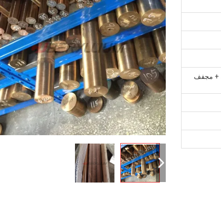
ه + مجفف