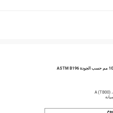
A (TB00) 
يانة
يوم