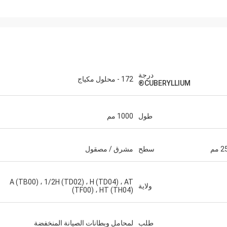
درجة
172 - محلول مكياج
CUBERYLLIUM®
طول
1000 مم
سطح
مشرق / مصقول
A (TB00) ، 1/2H (TD02) ، H (TD04) ، AT
ولاية
(TF00) ، HT (TH04)
طلب
لمحامل وبطانات الصيانة المنخفضة