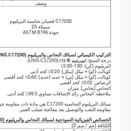
وصف
C17200 قضبان نحاسية البريليوم
سبيكة 25
جودة ASTM B196
التركيب الكيميائي لسبائك النحاس والبريليوم CuBe2 (UNS.C17200) (
®
درجة المنتج:
UNS.C17200)
كيوبريليوم
-172 (
1.80-2.00٪
البريليوم (كن):
كوبالت (كو) + نيكل (نيكل): 0.20٪ كحد أدنى
كوبالت (كو) + نيكل (ني) + حديد (حديد): 0.60٪ كحد أقصى
الرصاص: 0.02٪ كحد أقصى
النحاس (نحاس): ميزان
ملاحظة: النحاس زائد
الإضافات تساوي 99.5٪ كحد أدنى.
سبائك البريليوم النحاسية C17200 
مقاومة التعب والتوصيل بعد معالجة تصلب العمر.
الخصائص الفيزيائية النموذجية لسبائك النحاس والبريليوم CuBe2 (UNS.C17200) (
الكثافة (جم / سم 3):