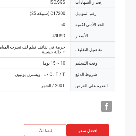
إصدار الشهادات
ISO,SGS
رقم الموديل
C17200 (سبيكة 25)
الحد الأدنى لكمية
50
الأسعار
43USD
حزمة في لفائف فيلم لف تسرب الميا
تفاصيل التغليف
+ حالة خشبية
وقت التسليم
10 ~ 15 يوما
شروط الدفع
L / C ، T / T ، ويسترن يونيون
القدرة على العرض
200T / الشهر
افضل سعر
ﺎﺘﺼﻟ ﺍﻶﻧ