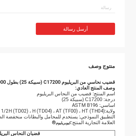
أرسل رسالة
منتوج وصف
قضيب نحاسي من البريليوم C17200 (سبيكة 25) بطول 1000 مم حسب الجودة ASTM B196
وصف المنتج العادي:
قضيب من النحاس البريليوم
اسم المنتج:
درجة: C17200 (سبيكة 25)
ASTM B196
اساسي:
، 1/2H (TD02) ، H (TD04) ، AT (TF00) ، HT (TH04)
ولاية:
التطبيق النموذجي: يستخدم للمحامل والبطانات منخفضة الص
®
العلامة التجارية المنتج:
كيوبريليوم
قضبان النحاس البريل