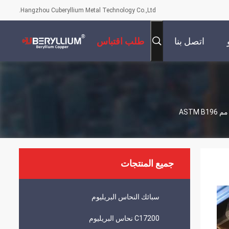
Hangzhou Cuberyllium Metal Technology Co.,Ltd.
اتصل بنا
طلب اقتباس
جميع المنتجات
سبائك النحاس البريليوم
C17200 نحاس البريليوم