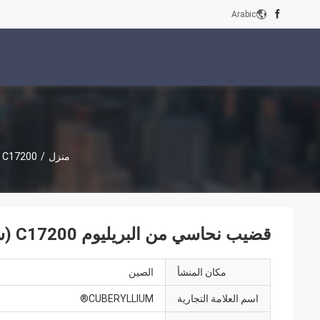
Arabic
منزل
/
C17200 نحاس البريليوم
قضيب نحاسي من البريليوم C17200 (سبيكة 25) بطول 1000 مم ASTM B196
مكان المنشأ
الصين
اسم العلامة التجارية
CUBERYLLIUM®