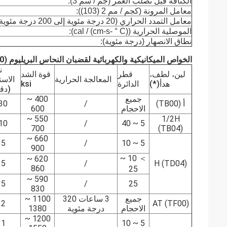
الكثافة قبل تصلب العمر (جم / سم 3):
معامل المرونة (كجم / مم 2 (103)):
معامل التمدد الحراري (20 درجة مئوية إلى 200 درجة مئوية م / م / درجة مئوية):
الموصلية الحرارية (cal / (cm-s- ° C)):
نطاق الانصهار (درجة مئوية):
الخواص الميكانيكية والكهربائية لقضبان النحاس البريليوم CuBe2 (UNS.C17200)
ن
لين، لطف،
قطر
قوة الشد
المعالجة الحرارية
الاست
هدأ(*)
الدائرة
ksi
(دق
جميع
400 ~
أ (TB00)
/
30
الاحجام
600
550 ~
1/2H
10
/
5 ~ 40
700
(TB04)
660 ~
5
/
5 ~ 10
900
＞ 10 ~
620 ~
5
/
H (TD04)
860
25
590 ~
5
/
25
830
جميع
3 ساعات 320
1100 ~
2
AT (TF00)
الاحجام
درجة مئوية
1380
1200 ~
1
5 ~ 10