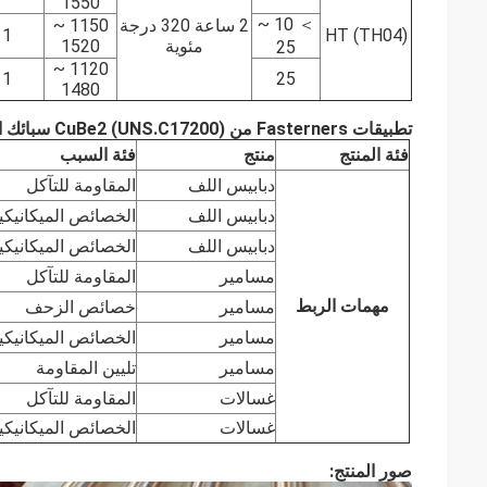
1550
＞ 10 ~
2 ساعة 320 درجة
1150 ~
1
HT (TH04)
مئوية
1520
25
1120 ~
1
25
1480
تطبيقات Fasterners من CuBe2 (UNS.C17200) سبائك النحاس البريليوم (
فئة المنتج
منتج
فئة السبب
دبابيس اللف
المقاومة للتآكل
دبابيس اللف
الخصائص الميكانيكي
دبابيس اللف
الخصائص الميكانيكي
مسامير
المقاومة للتآكل
مهمات الربط
مسامير
خصائص الزحف
مسامير
الخصائص الميكانيكي
مسامير
تليين المقاومة
غسالات
المقاومة للتآكل
غسالات
الخصائص الميكانيكي
صور المنتج: