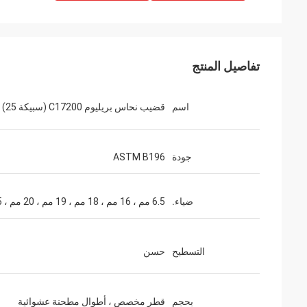
تفاصيل المنتج
اسم
قضيب نحاس بريليوم C17200 (سبيكة 25)
جودة
ASTM B196
ضياء.
6.5 مم ، 16 مم ، 18 مم ، 19 مم ، 20 مم ، 25 مم
التسطيح
حسن
بحجم
قطر مخصص ، أطوال مطحنة عشوائية