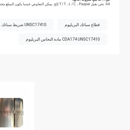
A4: نحن نقبل T / T ، L / C ، Paypal إلخ. يمكن التفاوض عندما يكون المبلغ مختلفًا.
قطاع سبائك البريليوم
UNSC17410 شريط سبائك مادة النحاس البريليوم
CDA174 UNSC17410 مادة النحاس البريليوم