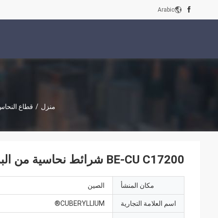
Arabic
منزل
/
قطاع النحاس 
BE-CU C17200 شرائط نحاسية من البريليوم بعرض 200-300 مم لنوابض تلامس التتابع
مكان المنشأ
الصين
اسم العلامة التجارية
CUBERYLLIUM®