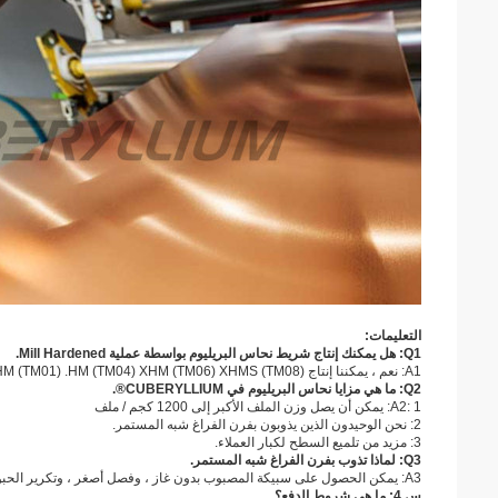
التعليمات:
Q1: هل يمكنك إنتاج شريط نحاس البريليوم بواسطة عملية Mill Hardened.
A1: نعم ، يمكننا إنتاج AM (TM00) ، 1 / ​​2HM (TM01) .HM (TM04) XHM (TM06) XHMS (TM08). ، نحن المصنع الوحيد الذي يمكنه عمل شريط صلب في الصين.
Q2: ما هي مزايا نحاس البريليوم في CUBERYLLIUM®.
A2: 1: يمكن أن يصل وزن الملف الأكبر إلى 1200 كجم / ملف
2: نحن الوحيدون الذين يذوبون بفرن الفراغ شبه المستمر.
3: مزيد من تلميع السطح لكبار العملاء.
Q3: لماذا تذوب بفرن الفراغ شبه المستمر.
A3: يمكن الحصول على سبيكة المصبوب بدون غاز ، وفصل أصغر ، وتكرير الحبوب
س 4: ما هي شروط الدفع؟