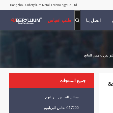
Hangzhou Cuberyllium Metal Technology Co.,Ltd.
اتصل بنا
طلب اقتباس
جميع المنتجات
سبائك النحاس البريليوم
C17200 نحاس البريليوم