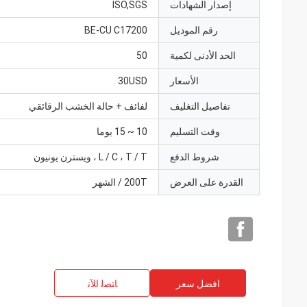
إصدار الشهادات
ISO,SGS
رقم الموديل
BE-CU C17200
الحد الأدنى لكمية
50
الأسعار
30USD
تفاصيل التغليف
لفائف + حالة الخشب الرقائقي
وقت التسليم
10 ~ 15 يوما
شروط الدفع
L / C ، T / T ، ويسترن يونيون
القدرة على العرض
200T / الشهر
افضل سعر
ﺎﺘﺼﻟ ﺍﻶﻧ