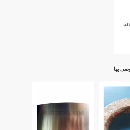
قة:
وصى بها