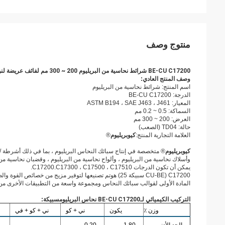
منتوج وصف
BE-CU C17200 شرائط نحاسية من البريليوم 200 ~ 300 مم لفائف عريضة لنوابض التلامس التتابع
وصف المنتج العادي:
اسم المنتج: شرائط نحاسية من البريليوم
الدرجة: BE-CU C17200
المعيار: ASTM B194 ، SAE J463 ، J461
السماكة: 0.5 ~ 0.2 مم
العرض: 200 ~ 300 مم
حالة: TD04 (الصعب)
العلامة التجارية المنتج:
كيوبريليوم
®
كيوبريليوم
® متخصصة في إنتاج سبائك النحاس البريليوم ، بما في ذلك أشرطة / أ
وأسلاك نحاسية من البريليوم ، وألواح نحاسية من البريليوم ، وقضبان نحاسية من ال
يمكن أن تكون الدرجات C17200.C17300 ، C17500 ، C17510.
C17200 (CU-BE سبيكة 25) هو
المادة الأولى لقوالب سبائك النحاس ومجموعة واسعة من التطبيقات الأخرى من ا
التركيب الكيميائي لـ
BE-CU C17200 نحاس البريليوم
سبيكة
:
وزن ٪
يكون
ني + كو
ني + كو + في