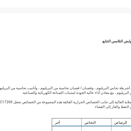
شرطة نحاس البريليوم ، وقضبان / قضبان نحاسية من البريليوم ، وأنابيب نحاسية من البريليوم
بريليوم ، مع معادن أداء عالية الجودة لمثبتات الصناعة الكهربائية والصناعية.
تم تصنيعها لتوفير مزيج من خصائص القوة والصلابة العالية إلى جانب الخصائص الحرارية الفائقة.هذه المجموعة من الخصائص تجعل C17200
لنفط والغاز إلى الفضاء.
الرصاص
النحاس
آخر