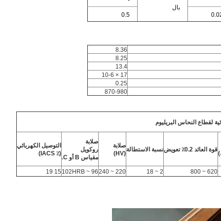
-
بال
0.5
0.0
8.36
8.25
13.4
17 × 10-6
0.25
870-980
ئية لقطاع النحاس البريليوم
صلابة
صلابة
التوصيل الكهربائي
قوة العائد 0.2٪ تعويض
نسبة الاستطالة
روكويل
)
(HV)
(٪ IACS)
مقياس B أو C.
15 19
96 ~ 102HRB
220 ~ 240
2 ~ 18
620 ~ 800