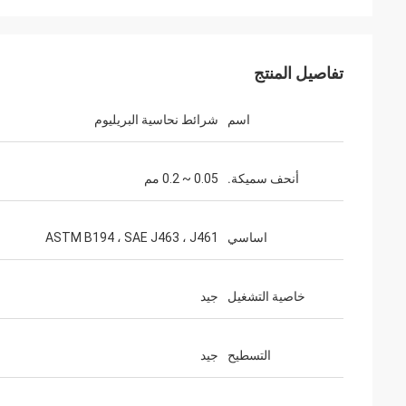
تفاصيل المنتج
اسم
شرائط نحاسية البريليوم
أنحف سميكة.
0.05 ~ 0.2 مم
اساسي
ASTM B194 ، SAE J463 ، J461
خاصية التشغيل
جيد
التسطيح
جيد