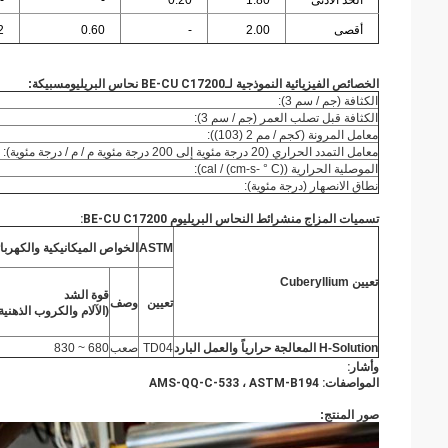
الحد الأدنى
1.80
0.20
-
-
أقصى
2.00
-
0.60
2
الخصائص الفيزيائية النموذجية لـ
BE-CU C17200 نحاس البريليوم
سبيكة
:
الكثافة (جم / سم 3):
الكثافة قبل تصلب العمر (جم / سم 3):
معامل المرونة (كجم / مم 2 (103)):
معامل التمدد الحراري (20 درجة مئوية إلى 200 درجة مئوية م / م / درجة مئوية):
الموصلية الحرارية (cal / (cm-s- ° C)):
نطاق الانصهار (درجة مئوية):
تسميات المزاج من
شرائط النحاس البريليوم BE-CU C17200
:
ASTM
الخواص الميكانيكية والكهربا
تعيين Cuberyllium
قوة الشد
تعيين
وصف
(الآلام والكروب الذهنية
H-Solution المعالجة حرارياً والعمل البارد
TD04
صعب
680 ~ 830
وأشار:
المواصفات: AMS-QQ-C-533 ، ASTM-B194
صور المنتج: