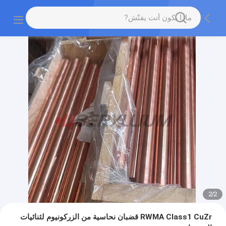
2
/
2
RWMA Class1 CuZr قضبان نحاسية من الزركونيوم لثنائيات