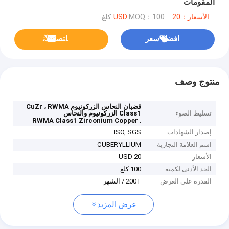
المقومات
الأسعار：20 USD
MOQ：100 كلغ
افضل سعر
ﺎﺘﺼﻟ ﺍﻶﻧ
منتوج وصف
قضبان النحاس الزركونيوم CuZr ، RWMA
تسليط الضوء
Class1 الزركونيوم والنحاس
,
RWMA Class1 Zirconium Copper
إصدار الشهادات
ISO, SGS
اسم العلامة التجارية
CUBERYLLIUM
الأسعار
20 USD
الحد الأدنى لكمية
100 كلغ
القدرة على العرض
200T / الشهر
عرض المزيد