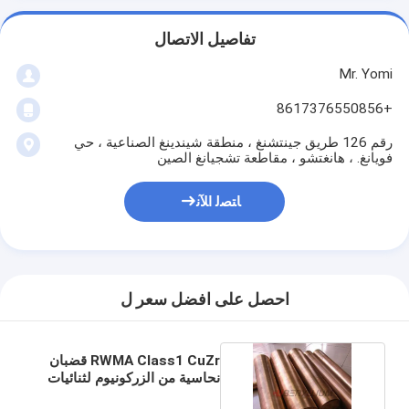
تفاصيل الاتصال
Mr. Yomi
+8617376550856
رقم 126 طريق جينتشنغ ، منطقة شيندينغ الصناعية ، حي
فويانغ. ، هانغتشو ، مقاطعة تشجيانغ الصين
ﺎﺘﺼﻟ ﺍﻶﻧ
احصل على افضل سعر ل
RWMA Class1 CuZr قضبان
نحاسية من الزركونيوم لثنائيات
المقومات