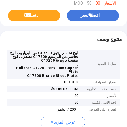
الأسعار：30
MOQ：50
افضل سعر
ﺎﺘﺼﻟ ﺍﻶﻧ
منتوج وصف
لوح نحاسي رقيق C17200 من البريليوم ، لوح
نحاسي من البريليوم C17200 مصقول ، لوح
صفيحة برونزية C17200
تسليط الضوء
,
Polished C17200 Beryllium Copper
Plate
,
C17200 Bronze Sheet Plate
إصدار الشهادات
ISO,SGS
اسم العلامة التجارية
CUBERYLLIUM®
الأسعار
30
الحد الأدنى لكمية
50
القدرة على العرض
200T / الشهر
عرض المزيد