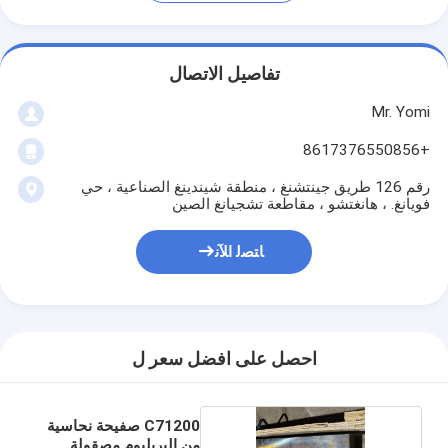
تفاصيل الاتصال
Mr. Yomi
+8617376550856
رقم 126 طريق جينتشنغ ، منطقة شيندينغ الصناعية ، حي
فويانغ. ، هانغتشو ، مقاطعة تشجيانغ الصين
ﺎﺘﺼﻟ ﺍﻶﻧ
احصل على افضل سعر ل
C71200 صفيحة نحاسية
من البريليوم مصقولة