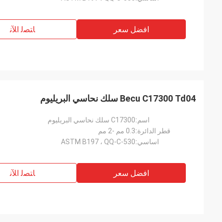
افضل سعر
ﺎﺘﺼﻟ ﺍﻶﻧ
Becu C17300 Td04 سلك نحاسي البريليوم
اسم:
C17300 سلك نحاسي البريليوم
قطر الدائرة:
0.3 مم -2 مم
اساسي:
ASTM B197 ، QQ-C-530
افضل سعر
ﺎﺘﺼﻟ ﺍﻶﻧ