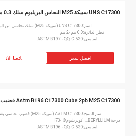
UNS C17300 سبيكة M25 النحاس البريليوم سلك 0.3 مم عالية القوة
اسم:
UNS.C17300 (سبيكة M25) سلك نحاسي من البريليوم المحتوي على الرصاص
قطر الدائرة:
0.3 مم -2 مم
اساسي:
ASTM B197 ، QQ-C-530
افضل سعر
ﺎﺘﺼﻟ ﺍﻶﻧ
Astm B196 C17300 Cube 2pb M25 C17300 قضيب نحاس بريليوم 8 مم
اسم المنتج:
ASTM C17300 (سبيكة M25) قضيب نحاسي بقطر 8 مم
درجة CUBERYLLIUM®:
كوبريليوم® -173
اساسي:
ASTM B196 ، QQ-C-530