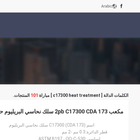
Arabic
الكلمات الدالة [ c17300 heat treatment ] مباراة
101
المنتجات.
مكعب 2pb C17300 CDA 173 سلك نحاسي البريليوم حسب المعيار ASTM B197
اسم:
C17300 (CDA 173) سلك نحاسي البريليوم
قطر الدائرة:
0.3 مم -2 مم
اساسي:
ASTM B197 ، QQ-C-530