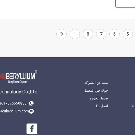
8
7
6
5
نبذة عن الشركة
جولة في المعمل
chnology Co.,Ltd.
ضبط الجودة
+8617376550856
ة
اتصل بنا
@cuberyllium.com