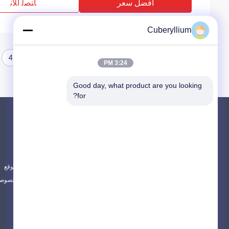
افضل سعر
ﺎﺘﺼﻟ ﺍﻶﻧ
Cuberyllium
4
3
2
1
3:24 PM
Good day, what product are you looking 
for?
المنتجات
حول
سبائك النحاس البريليوم
أخبار
C17200 نحاس البريليوم
الحالات
C17300 نحاس البريليوم
خريطة الموقع
جميع الفئات
سياسة الخصوصي