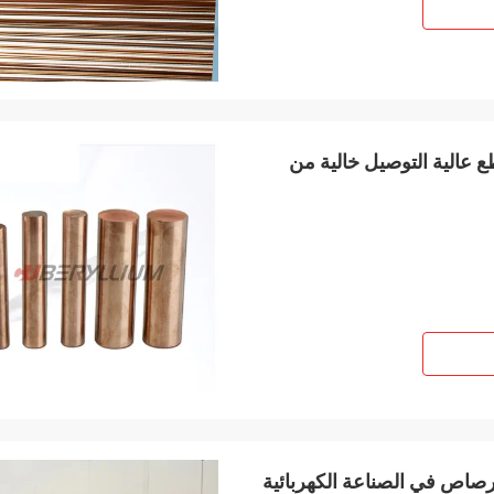
Astm B19 قضيب نحاسي البريليوم Tf00 قطع عالية التوصيل خالية من