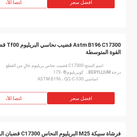
افضل سعر
ﺎﺘﺼﻟ ﺍﻶﻧ
6 C17300
القوة المتوسطة
اسم المنتج:
C17300 قضيب نحاس بريليوم خالٍ من القطع
درجة CUBERYLLIUM®:
كوبريليوم® -173
اساسي:
ASTM B196 ، QQ-C-530
افضل سعر
ﺎﺘﺼﻟ ﺍﻶﻧ
فرشاة سبيكة M25 البريليوم النحاس C17300 قضبان الرصاص في الصناعة الكهربائية