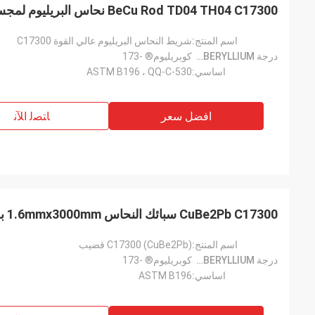
BeCu Rod TD04 TH04 C17300 نحاس البريليوم لمجسات اختبار تلامس الزنبرك
اسم المنتج:
شريط النحاس البريليوم عالي القوة C17300
درجة CUBERYLLIUM®:
كوبريليوم® -173
اساسي:
ASTM B196 ، QQ-C-530
افضل سعر
ﺎﺘﺼﻟ ﺍﻶﻧ
CuBe2Pb C17300 سبائك النحاس 1.6mmx3000mm بواسطة ASTM B196
اسم المنتج:
C17300 (CuBe2Pb) قضيب
درجة CUBERYLLIUM®:
كوبريليوم® -173
اساسي:
ASTM B196