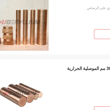
Td04 C17300 شريط مستدير من النحاس البريليوم 8-30 مم الموصلية الحرارية