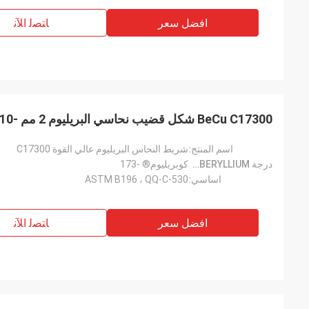
افضل سعر
ﺎﺘﺼﻟ ﺍﻶﻧ
BeCu C17300 شكل قضيب نحاسي البريليوم 2 مم -10 مم TD04
اسم المنتج:
شريط النحاس البريليوم عالي القوة C17300
درجة CUBERYLLIUM®:
كوبريليوم® -173
اساسي:
ASTM B196 ، QQ-C-530
افضل سعر
ﺎﺘﺼﻟ ﺍﻶﻧ