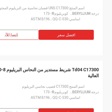
اسم المنتج:
UNS.C17300 قضبان نحاسية من البريليوم المحتوي على الرصاص
درجة CUBERYLLIUM®:
كوبريليوم® -173
اساسي:
ASTM B196 ، QQ-C-530
افضل سعر
ﺎﺘﺼﻟ ﺍﻶﻧ
العالية
اسم المنتج:
C17300 قضيب نحاسي البريليوم
درجة CUBERYLLIUM®:
كوبريليوم® -173
اساسي:
ASTM B196 ، QQ-C-530