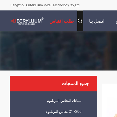
Hangzhou Cuberyllium Metal Technology Co.,Ltd.
اتصل بنا
طلب اقتباس
جميع المنتجات
سبائك النحاس البريليوم
C17200 نحاس البريليوم