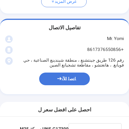
عرض المزيد
تفاصيل الاتصال
Mr. Yomi
+8617376550856
رقم 126 طريق جينتشنغ ، منطقة شيندينغ الصناعية ، حي
فويانغ. ، هانغتشو ، مقاطعة تشجيانغ الصين
ﺎﺘﺼﻟ ﺍﻶﻧ
احصل على افضل سعر ل
UNS C17300 سبيكة M25