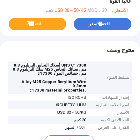
عالية القوة
الأسعار：USD 30～50/KG
MOQ：30 كجم
افضل سعر
ﺎﺘﺼﻟ ﺍﻶﻧ
منتوج وصف
UNS C17300 أسلاك النحاس البريليوم 0.3
مم ، سبائك النحاس M25 سلك البريليوم 0.3
مم ، خصائص المواد c17300
تسليط الضوء
,
Alloy M25 Copper Beryllium Wire
0.3mm
,
c17300 material properties
إصدار الشهادات
ISO ROHS
اسم العلامة التجارية
CUBERYLLIUM®
الأسعار
USD 30～50/KG
الحد الأدنى لكمية
30 كجم
القدرة على العرض
50T / الشهر