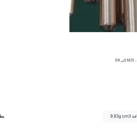
8.83
بطا