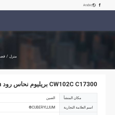
Arabic
منزل
/
قضبا
CW102C C17300 بريليوم نحاس رود 3x1000mm لصناعة السيارات
مكان المنشأ
الصين
اسم العلامة التجارية
CUBERYLLIUM®