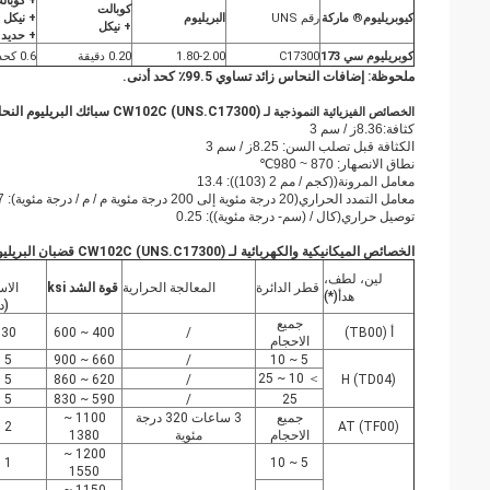
+ كوبال
كوبالت
كيوبريليوم
®
ماركة
رقم UNS
البريليوم
+ نيكل
+ نيكل
+ حديد
كوبريليوم سي 173
C17300
1.80-2.00
0.20 دقيقة
0.6 كحد أقصى
ملحوظة: إضافات النحاس زائد تساوي 99.5٪ كحد أدنى.
CW102C (UNS.C17300) سبائك البريليوم النحاسية
الخصائص الفيزيائية النموذجية لـ
كثافة:
8.36
ز / سم 3
الكثافة قبل تصلب السن:
8.25
ز / سم 3
نطاق الانصهار: 870 ~ 980
℃
معامل المرونة(
(كجم / مم 2 (103))
: 13.4
معامل التمدد الحراري(
20 درجة مئوية إلى 200 درجة مئوية م / م / درجة مئوية)
: 17 × 10 -6
توصيل حراري(
كال / (سم- درجة مئوية))
: 0.25
الخصائص الميكانيكية والكهربائية لـ
CW102C (UNS.C17300) قضبان البريليوم النحاسية
لين، لطف،
قطر الدائرة
المعالجة الحرارية
قوة الشد ksi
الاس
هدأ(*)
(د
جميع
أ (TB00)
/
400 ~ 600
30
الاحجام
5
660 ~ 900
/
5 ~ 10
＞ 10 ~ 25
5
620 ~ 860
/
H (TD04)
5
590 ~ 830
/
25
جميع
3 ساعات 320 درجة
1100 ~
2
AT (TF00)
الاحجام
مئوية
1380
1200 ~
1
5 ~ 10
1550