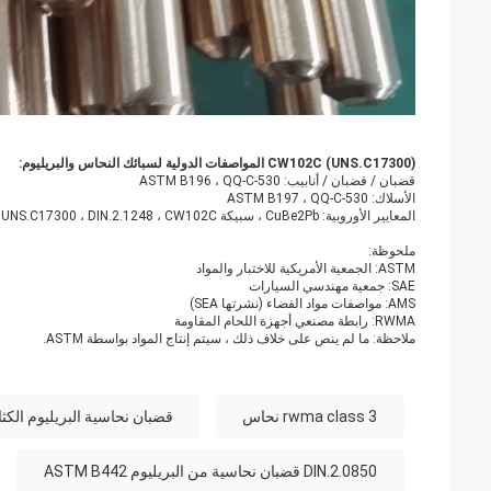
CW102C (UNS.C17300) المواصفات الدولية لسبائك النحاس والبريليوم:
قضبان / قضبان / أنابيب: ASTM B196 ، QQ-C-530
الأسلاك: ASTM B197 ، QQ-C-530
المعايير الأوروبية: CuBe2Pb ، سبيكة M25 ، UNS.C17300 ، DIN.2.1248 ، CW102C إلى EN
ملحوظة:
ASTM: الجمعية الأمريكية للاختبار والمواد
SAE: جمعية مهندسي السيارات
AMS: مواصفات مواد الفضاء (نشرتها SEA)
RWMA: رابطة مصنعي أجهزة اللحام المقاومة
ملاحظة: ما لم ينص على خلاف ذلك ، سيتم إنتاج المواد بواسطة ASTM.
rwma class 3 نحاس
قضبان نحاسية البريليوم الكثافة g cm3
DIN.2.0850 قضبان نحاسية من البريليوم ASTM B442