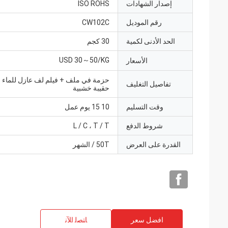
إصدار الشهادات
ISO ROHS
رقم الموديل
CW102C
الحد الأدنى لكمية
30 كجم
USD 30～50/KG
الأسعار
حزمة في ملف + فيلم لف عازل للماء
تفاصيل التغليف
حقيبة خشبية
وقت التسليم
10 15 يوم عمل
شروط الدفع
L / C ، T / T
القدرة على العرض
50T / الشهر
افضل سعر
ﺎﺘﺼﻟ ﺍﻶﻧ