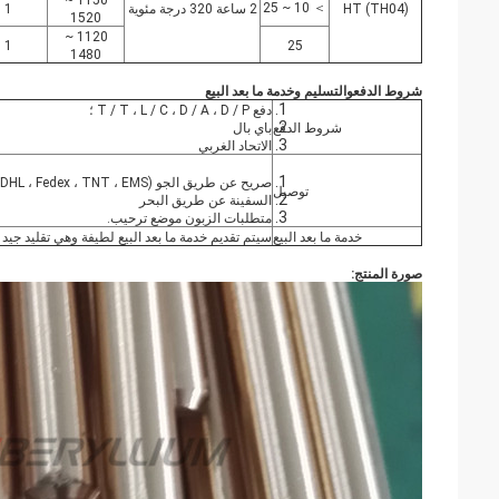
1150 ~
＞ 10 ~ 25
HT (TH04)
2 ساعة 320 درجة مئوية
1
1520
1120 ~
1
25
1480
شروط الدفع
والتسليم وخدمة ما بعد البيع
دفع T / T ، L / C ، D / A ، D / P ؛
شروط الدفع
باي بال
الاتحاد الغربي
صريح عن طريق الجو (UPS ، DHL ، Fedex ، TNT ، EMS ، إلخ ؛
توصيل
السفينة عن طريق البحر
متطلبات الزبون موضع ترحيب.
خدمة ما بعد البيع
سيتم تقديم خدمة ما بعد البيع لطيفة وهي تقليد جيد
صورة المنتج: