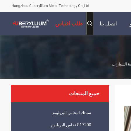
Hangzhou Cuberyllium Metal Technology Co.,Ltd.
اتصل بنا
طلب اقتباس
جميع المنتجات
سبائك النحاس البريليوم
C17200 نحاس البريليوم