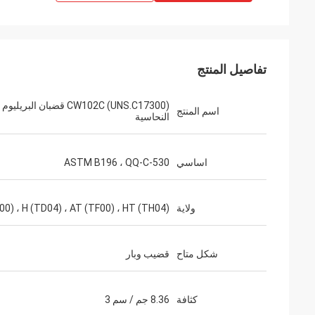
تفاصيل المنتج
CW102C (UNS.C17300) قضبان البريليوم
اسم المنتج
النحاسية
اساسي
ASTM B196 ، QQ-C-530
ولاية
00) ، H (TD04) ، AT (TF00) ، HT (TH04)
شكل متاح
قضيب وبار
كثافة
8.36 جم / سم 3