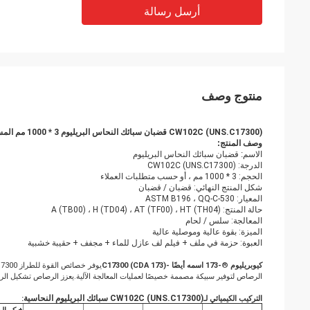
أرسل رسالة
منتوج وصف
CW102C (UNS.C17300) قضبان سبائك النحاس البريليوم 3 * 1000 مم المستخدمة في صناعة السيارات
وصف المنتج:
الاسم: قضبان سبائك النحاس البريليوم
الدرجة: CW102C (UNS.C17300)
الحجم: 3 * 1000 مم ، أو حسب متطلبات العملاء
شكل المنتج النهائي: قضبان / قضبان
المعيار: ASTM B196 ، QQ-C-530
حالة المنتج: A (TB00) ، H (TD04) ، AT (TF00) ، HT (TH04)
المعالجة: سلس / لحام
الميزة: بقوة عالية وموصلية عالية
العبوة: حزمة في ملف + فيلم لف عازل للماء + مجفف + حقيبة خشبية
كيوبريليوم
®
-173 اسمه أيضًا -C17300 (CDA 173)
الرصاص لتوفير سبيكة مصممة خصيصًا لعمليات المعالجة الآلية.يعزز الرصاص تشكيل الر
CW102C (UNS.C17300) سبائك البريليوم النحاسية
التركيب الكيميائي لـ
: