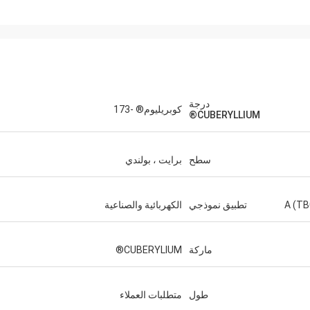
درجة
كوبريليوم® -173
CUBERYLLIUM®
سطح
برايت ، بولندي
A (TB
تطبيق نموذجي
الكهربائية والصناعية
ماركة
CUBERYLIUM®
طول
متطلبات العملاء