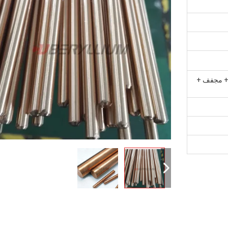
 + مجفف +