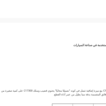
يوفر خصائص القوة للطراز C17300 مع ميزة إضافية تتمثل في كونه "تصنيعًا مجانيًا".يحتوي قضيب وسلك C17300 على كمية صغيرة من
قائق المقسمة بدقة مما يطيل من عمر أداة القطع.