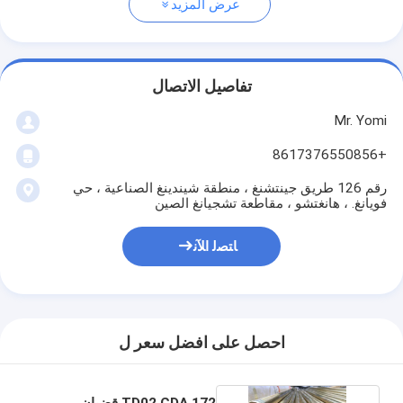
عرض المزيد
تفاصيل الاتصال
Mr. Yomi
+8617376550856
رقم 126 طريق جينتشنغ ، منطقة شيندينغ الصناعية ، حي
فويانغ. ، هانغتشو ، مقاطعة تشجيانغ الصين
ﺎﺘﺼﻟ ﺍﻶﻧ
احصل على افضل سعر ل
TD02 CDA 172 قضبان