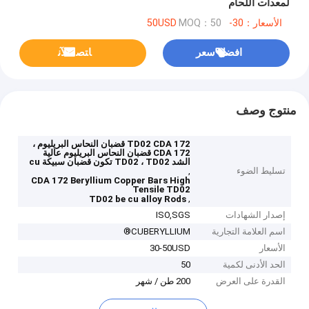
لمعدات اللحام
الأسعار：30-50USD
MOQ：50
افضل سعر
ﺎﺘﺼﻟ ﺍﻶﻧ
منتوج وصف
TD02 CDA 172 قضبان النحاس البريليوم ،
CDA 172 قضبان النحاس البريليوم عالية
الشد TD02 ، TD02 تكون قضبان سبيكة cu
تسليط الضوء
,
CDA 172 Beryllium Copper Bars High
Tensile TD02
,
TD02 be cu alloy Rods
إصدار الشهادات
ISO,SGS
اسم العلامة التجارية
CUBERYLLIUM®
الأسعار
30-50USD
الحد الأدنى لكمية
50
القدرة على العرض
200 طن / شهر