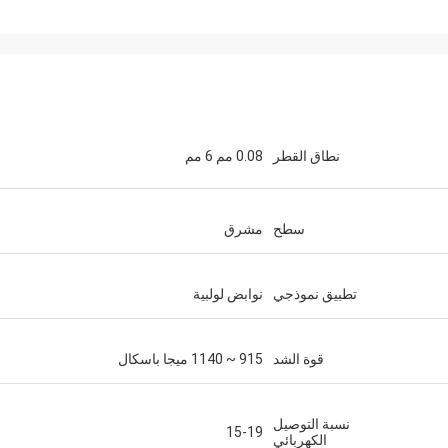
نطاق القطر
0.08 مم 6 مم
سطح
مشرق
تطبيق نموذجي
نوابض لولبية
قوة الشد
915 ~ 1140 ميجا باسكال
نسبة التوصيل
15-19
الكهربائي