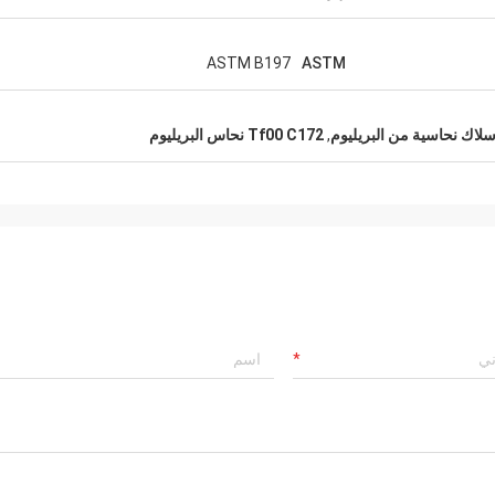
ASTM B197
ASTM
,
Tf00 C172 نحاس البريليوم