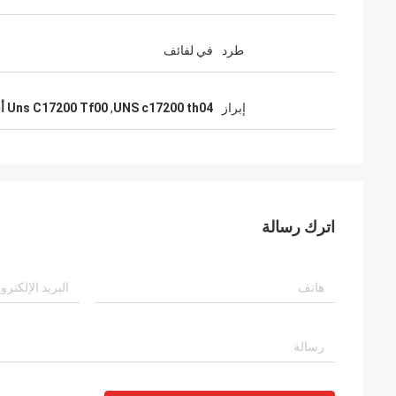
طرد
في لفائف
إبراز
UNS c17200 th04
,
Uns C17200 Tf00 أسلاك نحاسية من البريليوم
اترك رسالة