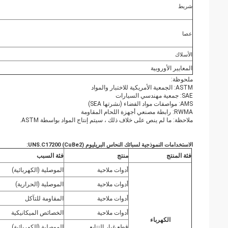
شريط
عصا
الأسلاك
المعايير الأوروبية
ملحوظة:
ASTM: الجمعية الأمريكية للاختبار والمواد
SAE: جمعية مهندسي السيارات
AMS: مواصفات مواد الفضاء (نشرتها SEA)
RWMA: رابطة مصنعي أجهزة اللحام المقاومة
ملاحظة: ما لم ينص على خلاف ذلك ، سيتم إنتاج المواد بواسطة ASTM.
الاستخدامات النموذجية لسبائك النحاس البريليوم UNS.C17200 (CuBe2):
فئة المنتج
منتج
فئة السبب
أدوات ملاحية
الموصلية (الكهربائية)
أدوات ملاحية
الموصلية (الحرارية)
أدوات ملاحية
المقاومة للتآكل
أدوات ملاحية
الخصائص الميكانيكية
الكهرباء
قطع غيار التتابع
الموصلية (الكهربائية)