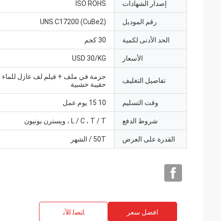
إصدار الشهادات
ISO ROHS
رقم الموديل
UNS.C17200 (CuBe2)
الحد الأدنى لكمية
30 كجم
الأسعار
USD 30/KG
حزمة في ملف + فيلم لف عازل للماء
تفاصيل التغليف
حقيبة خشبية
وقت التسليم
10 15 يوم عمل
شروط الدفع
L / C ، T / T ، ويسترن يونيون
القدرة على العرض
50T / الشهر
افضل سعر
ﺎﺘﺼﻟ ﺍﻶﻧ