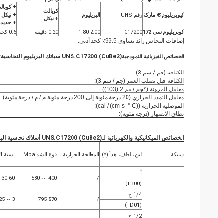
+ كوبال
كوبالت
كيوبريليوم
®
ماركة
رقم UNS
البريليوم
+ نيكل
+ نيكل
+ حديد
كوبريليوم سي 172
C17200
1.80-2.00
0.20 دقيقة
0.6 كحد أقصى
إضافات النحاس زائد تساوي 99.5٪ كحد أدنى.
UNS.C17200 (CuBe2) سبائك البريليوم النحاسية
الخصائص الفيزيائية النموذجية
:
الكثافة (جم / سم 3):
الكثافة قبل تصلب العمر (جم / سم 3):
معامل المرونة (كجم / مم 2 (103)):
معامل التمدد الحراري (20 درجة مئوية إلى 200 درجة مئوية م / م / درجة مئوية):
الموصلية الحرارية (cal / (cm-s- ° C)):
نطاق الانصهار (درجة مئوية):
الخصائص الميكانيكية والكهربائية لـ
UNS.C17200 (CuBe2) أسلاك نحاسية البريليوم
سبيكة
لين، لطف، هدأ (*)
المعالجة الحرارية
قوة الشد Mpa
نسبة ال
أ
30-60
400 ～ 580
/
(TB00)
1/4 ح
3 ~ 25
570 795
/
(TD01)
1/2 ح