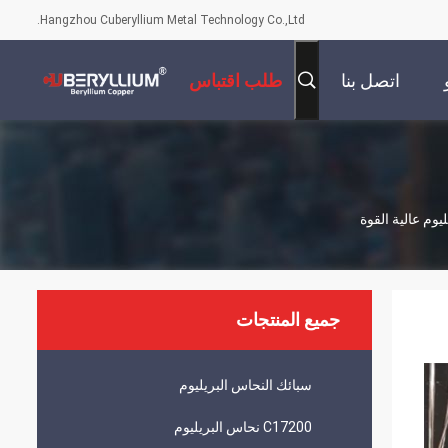
Hangzhou Cuberyllium Metal Technology Co.,Ltd.
اتصل بنا
طلب اقتباس
جميع المنتجات
سبائك النحاس البريليوم
C17200 نحاس البريليوم