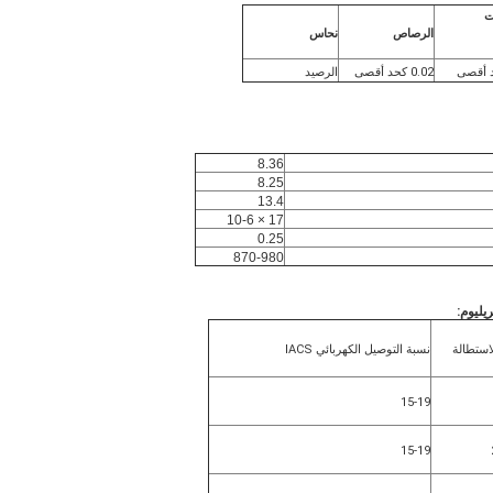
ت
الرصاص
نحاس
0.02 كحد أقصى
الرصيد
8.36
8.25
13.4
17 × 10-6
0.25
870-980
:
استطالة
نسبة التوصيل الكهربائي IACS
15-19
15-19