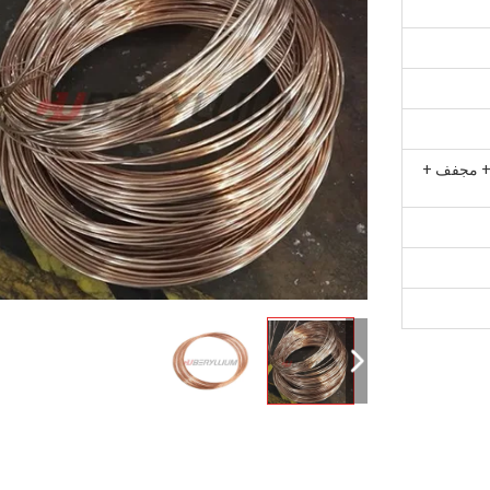
 + مجفف +