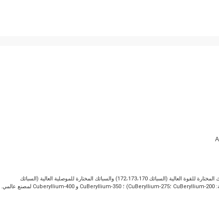
® تصنع النحاس البريليوم بعدة تركيبات متميزة.تنقسم هذه إلى فئتين: السبائك المختارة للقوة العالية (السبائك 172،173،170) والسبائك المختارة للموصلية العالية (السبائك