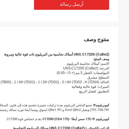
أرسل رسالة
منتوج وصف
UNS.C17200 (CuBe2) أسلاك نحاسية من البريليوم ذات قوة عالية ومرونة
وصف المنتج:
الاسم: أسلاك نحاسية البريليوم
الدرجة: UNS.C17200 (CuBe2)
المواصفات: القطر 3 مم (+ 0 / -0.05)
السطح: مشرق
الحالة: A (TB00) ، 1 / ​​4H (TD01) ، 1 / ​​2H (TD02) ، 3 / 4H (TD03 ، H (TD04)
الميزات: قوة عالية وفعالية
التطبيق: لفصل الربيع
كيوبريليوم
751،750،741).ومعيار Gost QBe2 و QBe1.9Ti لسوق روسيا.أيضا توريد سبائك رئيسية: CuBeryllium-200 ؛CuBeryllium-275) ؛ CuBeryllium-350 و Cuberyllium-400 لمصنع عالمي.
كيوبريليوم
®
-172 سمي أيضًا -C17200 (CDA 172)
يقدم خصائص قوة C17200.
UNS.C17200 (CuBe2) سبائك البريليوم النحاسية
التركيب الكيميائي لـ
: