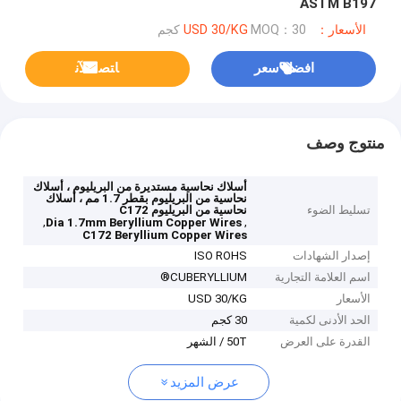
ASTM B197
الأسعار：USD 30/KG
MOQ：30 كجم
افضل سعر
ﺎﺘﺼﻟ ﺍﻶﻧ
منتوج وصف
أسلاك نحاسية مستديرة من البريليوم ، أسلاك
نحاسية من البريليوم بقطر 1.7 مم ، أسلاك
تسليط الضوء
نحاسية من البريليوم C172
,
,
Dia 1.7mm Beryllium Copper Wires
C172 Beryllium Copper Wires
إصدار الشهادات
ISO ROHS
اسم العلامة التجارية
CUBERYLLIUM®
الأسعار
USD 30/KG
الحد الأدنى لكمية
30 كجم
القدرة على العرض
50T / الشهر
عرض المزيد