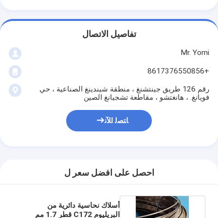
تفاصيل الاتصال
Mr. Yomi
+8617376550856
رقم 126 طريق جينتشنغ ، منطقة شيندينغ الصناعية ، حي
فويانغ. ، هانغتشو ، مقاطعة تشجيانغ الصين
ﺎﺘﺼﻟ ﺍﻶﻧ
احصل على افضل سعر ل
أسلاك نحاسية دائرية من
البريليوم C172 قطر 1.7 مم