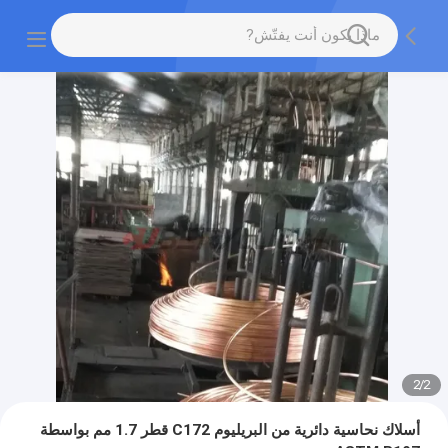
2
/
2
أسلاك نحاسية دائرية من البريليوم C172 قطر 1.7 مم بواسطة