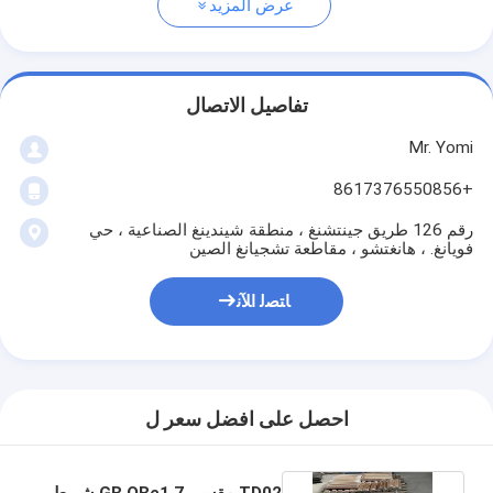
عرض المزيد
تفاصيل الاتصال
Mr. Yomi
+8617376550856
رقم 126 طريق جينتشنغ ، منطقة شيندينغ الصناعية ، حي
فويانغ. ، هانغتشو ، مقاطعة تشجيانغ الصين
ﺎﺘﺼﻟ ﺍﻶﻧ
احصل على افضل سعر ل
TD02 مقسى GB QBe1.7 شريط