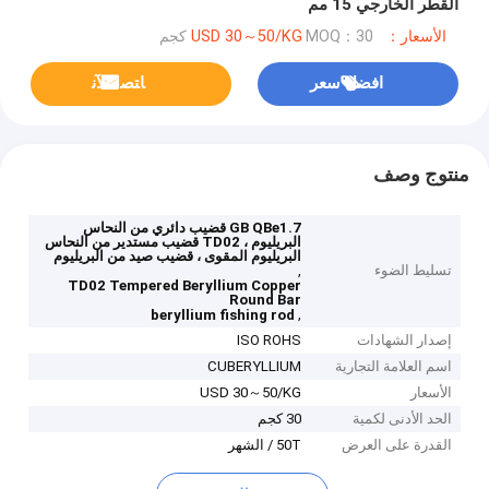
القطر الخارجي 15 مم
الأسعار：USD 30～50/KG
MOQ：30 كجم
افضل سعر
ﺎﺘﺼﻟ ﺍﻶﻧ
منتوج وصف
GB QBe1.7 قضيب دائري من النحاس
البريليوم ، TD02 قضيب مستدير من النحاس
البريليوم المقوى ، قضيب صيد من البريليوم
تسليط الضوء
,
TD02 Tempered Beryllium Copper
Round Bar
,
beryllium fishing rod
إصدار الشهادات
ISO ROHS
اسم العلامة التجارية
CUBERYLLIUM
الأسعار
USD 30～50/KG
الحد الأدنى لكمية
30 كجم
القدرة على العرض
50T / الشهر