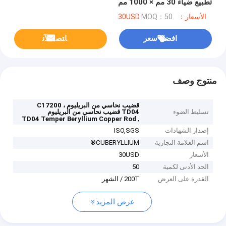
تطبيع ضياء 30 مم × 1000 مم
الأسعار：30USD
MOQ：50
افضل سعر
ﺎﺘﺼﻟ ﺍﻶﻧ
منتوج وصف
قضيب نحاسي من البريليوم C17200 ،
تسليط الضوء
TD04 قضيب نحاسي من البريليوم
,
TD04 Temper Beryllium Copper Rod
إصدار الشهادات
ISO,SGS
اسم العلامة التجارية
CUBERYLLIUM®
الأسعار
30USD
الحد الأدنى لكمية
50
القدرة على العرض
200T / الشهر
عرض المزيد