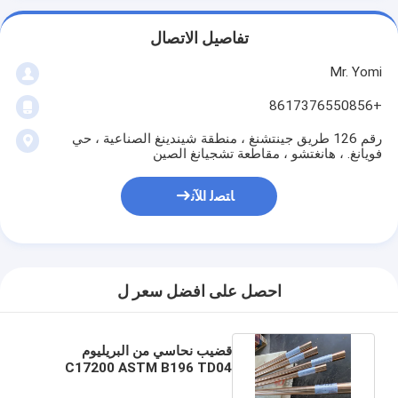
تفاصيل الاتصال
Mr. Yomi
+8617376550856
رقم 126 طريق جينتشنغ ، منطقة شيندينغ الصناعية ، حي
فويانغ. ، هانغتشو ، مقاطعة تشجيانغ الصين
ﺎﺘﺼﻟ ﺍﻶﻧ
احصل على افضل سعر ل
قضيب نحاسي من البريليوم
C17200 ASTM B196 TD04
تطبيع ضياء 30 مم × 1000 مم