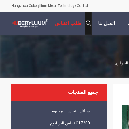
Hangzhou Cuberyllium Metal Technology Co.,Ltd.
اتصل بنا
طلب اقتباس
جميع المنتجات
سبائك النحاس البريليوم
C17200 نحاس البريليوم