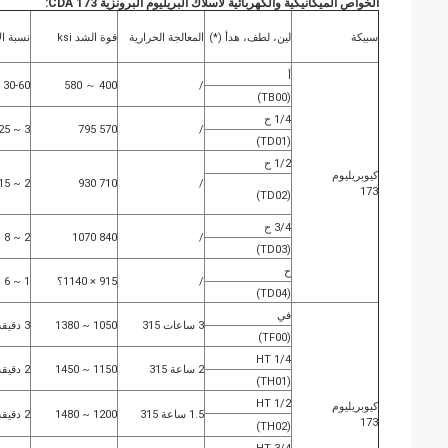
الخواص الميكانيكية والكهربائية لأسلاك البريليوم البرونزية CDA 173:
سبيكة
لين، لطف، هدأ (*)
المعالجة الحرارية
قوة الشد ksi
نسبة ال
أ
30-60
400 ～ 580
/
(TB00)
1/4 ح
3 ~ 25
570 795
/
(TD01)
1/2 ح
كيوبريليوم
2 ~ 15
710 930
/
173
(TD02)
3/4 ح
2 ~ 8
840 1070
/
(TD03)
ح
/
915 × 1140؟
1 ~ 6
(TD04)
في
3 ساعات 315
1050 ~ 1380
3 دقيقة
(TF00)
1/4 HT
2 ساعة 315
1150 ~ 1450
2 دقيقة
(TH01)
1/2 HT
كيوبريليوم
1.5 ساعة 315
1200 ~ 1480
2 دقيقة
173
(TH02)