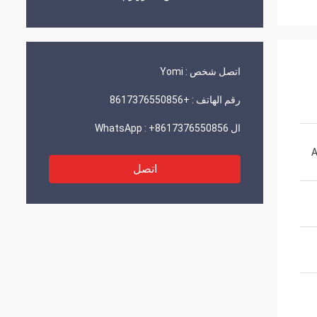
اتصل شخص :
Yomi
رقم الهاتف :
+8617376550856
ال WhatsApp :
+8617376550856
A
اتصل