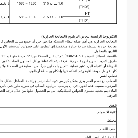
3/4 HT
1.0 ساعة 315
1250 ~ 1585
2 دقيقة
(TH03)
HT
1.0 ساعة 315
1300 ~ 1585
1 دقيقة
(TH04)
التكنولوجيا الرئيسية لنحاس البريليوم (
المعالجة الحرارية
)
المعالجة الحرارية هي أهم عملية لنظام السبيكة هذا.في حين أن جميع سبائك النحاس قا
معالجة حرارية بسيطة بدرجة حرارة منخفضة.إنها تنطوي على خطوتين أساسيتين.الأول ي
التلدين بالمحلول
ب
طريق التبريد السريع لدرجة حرارة الغرفة ، يتم الاحتفاظ بهيكل المحلول الصلب.تكون ا
الدرفلة أو الاتجاه البارد.تعتبر عملية التلدين بالمحلول جزءًا من العملية في المطحنة و
كلها عوامل مهمة للغاية ويتم التحكم فيها بإحكام بواسطة أومالوي.
تصلب العمر
المرغوبة.تتسبب هذه الدورة في أن يترسب البريليوم المذاب في صورة طور غني بالبريل
المادة.يتم تحديد مستوى الخواص الميكانيكية التي تم الحصول عليها من خلال درجة ال
الغرفة.
تلفيق
تقنية الانضمام
مختلط
بعقب اللحام
القدرة على العمل البارد