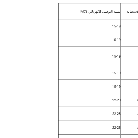
استطالة
نسبة التوصيل الكهربائي IACS
15-19
15-19
15-19
15-19
15-19
22-28
22-28
22-28