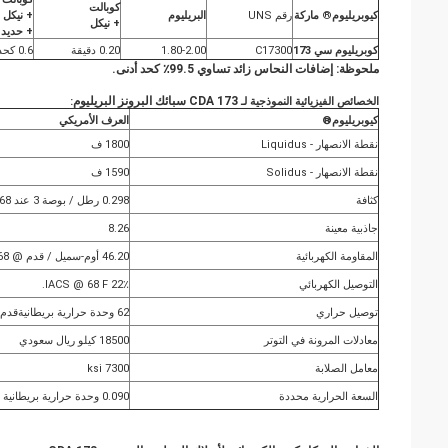
كوبالت
كيوبريليوم
®
ماركة
رقم UNS
البريليوم
+ نيكل
+ نيكل
+ حديد
كوبريليوم سي 173
C17300
1.80-2.00
0.20 دقيقة
0.6 كحد أقصى
ملحوظة: إضافات النحاس زائد تساوي 99.5٪ كحد أدنى.
CDA 173 سبائك البرونز البريليوم
الخصائص الفيزيائية النموذجية لـ
:
كيوبريليوم
®
العرف الأمريكي
نقطة الانصهار - Liquidus
1800 ف
نقطة الانصهار - Solidus
1590 ف
كثافة
0.298 رطل / بوصة 3 عند 68 درجة فهرنهايت
جاذبية معينة
8.26
المقاومة الكهربائية
46.20 أوم-سميل / قدم @ 68 فهرنهايت
التوصيل الكهربائي
22٪ IACS @ 68 F.
توصيل حراري
62 وحدة حرارية بريطانيةقدم / (ساعة. ft2. oF) عند 68 درجة فهرنهايت
معادلات المرونة في التوتر
18500 كيلو ريال سعودي
معامل الصلابة
7300 ksi
السعة الحرارية محددة
0.090 وحدة حرارية بريطانية / رطل / å فهرنهايت عند 68 فهرنهايت