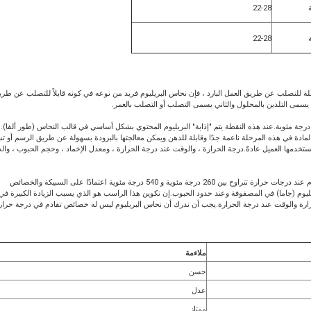
22-28
22-28
بلة للتصلب عن طريق العمل البارد ، فإن نحاس البريليوم فريد من نوعه في كونه قابلاً للتصلب عن طر
سمى التلدين بالمحلول والثاني يسمى التصلب أو التصلب بالعمر.
النسبة للسبائك النموذجية CuBe2Pb) يتم تسخين السبيكة بين 720 درجة مئوية و 860 درجة مئوية.عند هذه النقطة يتم "إذابة" البريليوم المحتوي بشكل أساسي في قالب النحاس (طور ألف
لمادة في هذه المرحلة ناعمة جدًا وقابلة للدهن ويمكن معالجتها بالبرودة بسهولة عن طريق الرسم أو ت
لا يستخدمها العميل عادةً.درجة الحرارة ، والوقت عند درجة الحرارة ، ومعدل الإخماد ، وحجم الحبوب ، وال
التصلب مع تقدم العمر يعزز بشكل كبير من قوة المادة.يتم إجراء هذا التفاعل بشكل عام عند درجات حرارة تتراوح بين 260 درجة مئوية و 540 درجة مئوية اعتمادًا على السبيكة والخصائص
يوم (جاما) في المصفوفة وعند حدود الحبوب.إن تكوين هذا الراسب هو الذي يسبب الزيادة الكبيرة في
حرارة والوقت عند درجة الحرارة.يجب أن ندرك أن نحاس البريليوم ليس له خصائص تقادم في درجة حرار
ملاءمة
حسن
عدل
ممتاز