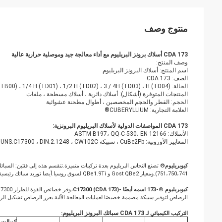
منتوج وصف
CDA 173 أسلاك برونز البريليوم مع أداء معالجة جيد وموصلية حرارية عالية
وصف المنتج:
اسم المنتج: أسلاك البرونز البريليوم
الصف: CDA 173
الحالة: A (TB00) ، 1/4 H (TD01) ، 1/2 H (TD02) ، 3 / 4H (TD03) ، H (TD04)
المنتجات المتوفرة (أشكال): أسلاك دائرية ، أسلاك مسطحة ، ملفات
الحجم: القطر والحجم المخصصين ، أطوال مطحنة عشوائية
العلامة التجارية: CUBERYLLIUM®
CDA 173 المواصفات الدولية لأسلاك البريليوم البرونزية:
الأسلاك: ASTM B197، QQ-C-530، EN 12166
المعايير الأوروبية: CuBe2Pb ، سبيكة M25 ، UNS.C17300 ، DIN.2.1248 ، CW102C إلى EN
كيوبريليوم
751،750،741).ومعيار Gost QBe2 و QBe1.9Ti لسوق روسيا.أيضا توريد سبائك رئيسية: CuBeryllium-200 ؛CuBeryllium-275) ؛ CuBeryllium-350 و Cuberyllium-400 لمصنع عالمي.
كيوبريليوم
®
-173 اسمه أيضًا -C17300 (CDA 173)
الرصاص لتوفير سبيكة مصممة خصيصًا لعمليات المعالجة الآلية.يعزز الرصاص تشكيل الر
CDA 173 سبائك البرونز البريليوم
التركيب الكيميائي لـ
:
كوبالت