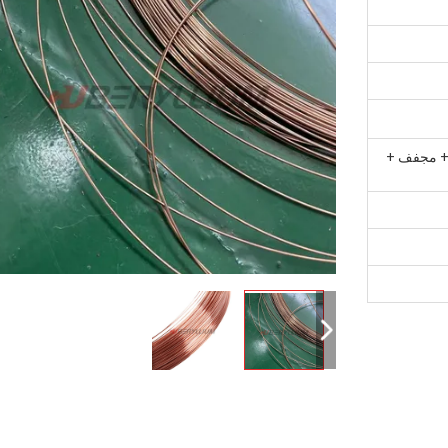
 + مجفف +