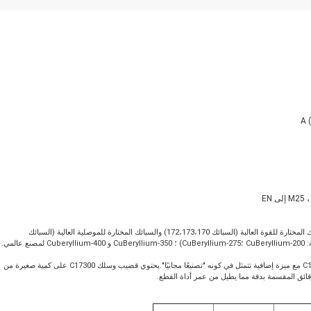
® تصنع النحاس البريليوم بعدة تركيبات متميزة.تنقسم هذه إلى فئتين: السبائك المختارة للقوة العالية (السبائك 172،173،170) والسبائك المختارة للموصلية العالية (السبائك
يوفر خصائص القوة للطراز C17300 مع ميزة إضافية تتمثل في كونه "تصنيعًا مجانيًا".يحتوي قضيب وسلك C17300 على كمية صغيرة من
قائق المقسمة بدقة مما يطيل من عمر أداة القطع.