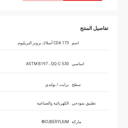
تفاصيل المنتج
اسم
CDA 173 أسلاك برونز البريليوم
اساسي
ASTM B197 ، QQ-C-530
سطح
برايت / بولندي
تطبيق نموذجي
الكهربائية والصناعية
ماركة
CUBERYLIUM®