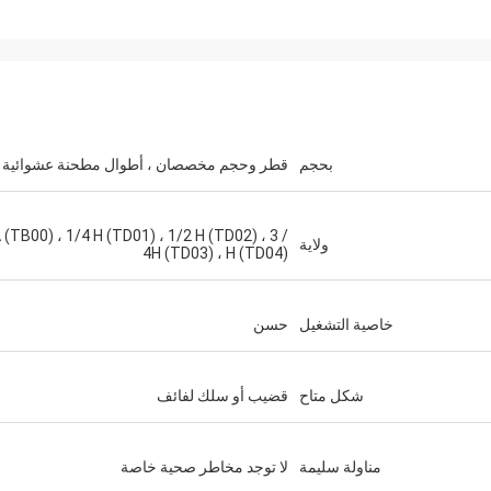
بحجم
قطر وحجم مخصصان ، أطوال مطحنة عشوائية
 (TB00) ، 1/4 H (TD01) ، 1/2 H (TD02) ، 3 /
ولاية
4H (TD03) ، H (TD04)
خاصية التشغيل
حسن
شكل متاح
قضيب أو سلك لفائف
مناولة سليمة
لا توجد مخاطر صحية خاصة