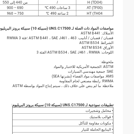
H (TD04)
/
من 440 إلى 550
AT (TF00)
3 ساعات 490 ℃
690 ~ 900
HT (TH04
2 ساعة 490 ℃
750 ~ 960
مواصفات المواد ذات الصلة لـ
UNS.C17500 (سبيكة 10) سبيكة برونز البريليوم:
الأسلاك: ASTM B441
قضبان / قضبان / أنابيب: ASTM B441 ، SAE J461 ، 463 ؛فئة RWMA 3
الشرائط: ASTM B534
الأوراق: ASTM B534
اللوحات: ASTM B534 ، SAE J461 ، RWMA الفئة 3
ملحوظة:
ASTM: الجمعية الأمريكية للاختبار والمواد
SAE: جمعية مهندسي السيارات
AMS: مواصفات مواد الفضاء (نشرتها SEA)
RWMA: رابطة مصنعي لحام المقاومة
ملاحظة: ما لم ينص على خلاف ذلك ، سيتم إنتاج المواد بواسطة ASTM.
تطبيقات نموذجية لـ
UNS.C17500 (سبيكة 10) سبيكة برونز البريليوم:
• محامل وشجيرات
• قوالب بلاستيك
• مكونات مقاومة للتآكل
• الينابيع الحاملة للتيار