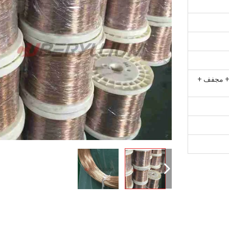
 + مجفف +