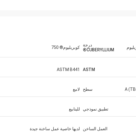
درجة
كوبريليوم® 750
CUBERYLLIUM®
ASTM B441
ASTM
A (TB
سطح
لامع
تطبيق نموذجي
للينابيع
العمل الساخن
لديها خاصية عمل ساخنة جيدة