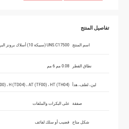
تفاصيل المنتج
اسم المنتج
UNS.C17500 (سبيكة 10) أسلاك برونز البريليوم
نطاق القطر
0.08 مم 6 مم
لين، لطف، هدأ
00) ، H (TD04) ، AT (TF00) ، HT (TH04)
صفقة
على البكرات والملفات
شكل متاح
قضيب أو سلك لفائف