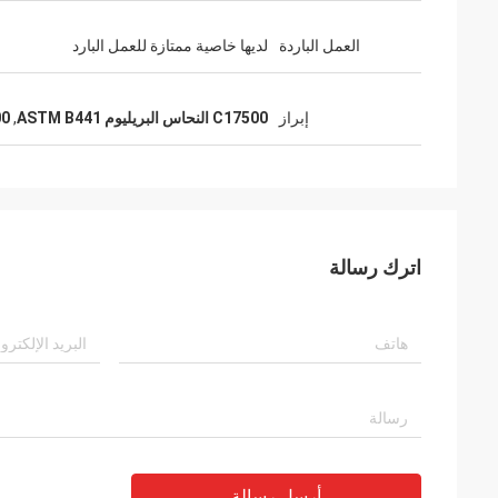
العمل الباردة
لديها خاصية ممتازة للعمل البارد
إبراز
C17500 النحاس البريليوم ASTM B441
,
C17500 
اترك رسالة
أرسل رسالة