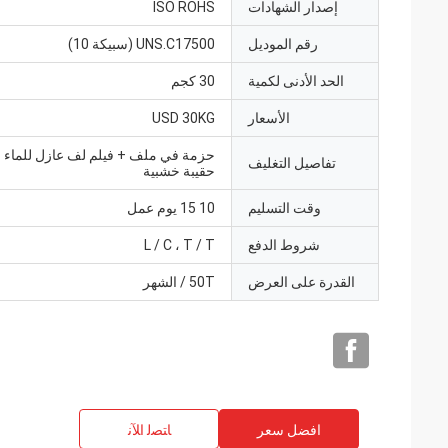
إصدار الشهادات
ISO ROHS
رقم الموديل
UNS.C17500 (سبيكة 10)
الحد الأدنى لكمية
30 كجم
الأسعار
USD 30KG
حزمة في ملف + فيلم لف عازل للماء
تفاصيل التغليف
حقيبة خشبية
وقت التسليم
10 15 يوم عمل
شروط الدفع
L / C ، T / T
القدرة على العرض
50T / الشهر
افضل سعر
ﺎﺘﺼﻟ ﺍﻶﻧ