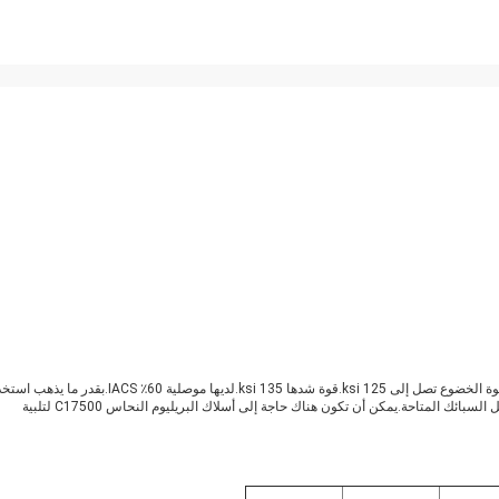
C17500 البريليوم النحاس له موصلية كهربائية من 45-60٪ من النحاس النقي.قوة الخضوع تصل إلى 125 ksi.قوة شدها 135 ksi.لديها موصلية 60٪ S
في التطبيقات التي تتطلب مرحلًا عالي الموثوقية ، فهذه بالتأكيد واحدة من أفضل السبائك المتاحة.يمكن أن تكون هناك حاجة إلى أسلاك البريليوم النحاس C17500 لتلبية