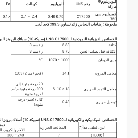
كيوبريليوم
®
رقم UNS
البريليوم
كوبالت
Fe
ماركة
كوبريليوم سي
2.4 ～ 2.7
<0.1
0.40-0.70
C17500
750
ملحوظة: إضافات النحاس زائد تساوي 99.5٪ كحد أدنى.
الخصائص الفيزيائية النموذجية لـ
UNS.C17500 (سبيكة 10) سبائك البرونز البريليوم
كثافة
8.83
ز / سم 3
الكثافة قبل تصلب السن
8.75
ز / سم 3
مدى الذوبان
1000 ~ 1070
℃
معامل المرونة
14.1
(كجم / مم 2 (103)
20 درجة مئوية إلى
معامل التمدد الحراري
18 × 10 -6
200 درجة مئوية م / م
/ درجة مئوية
كال / (سم- درجة
توصيل حراري
0.48
مئوية)
الخصائص الميكانيكية والكهربائية لـ
UNS.C17500 (سبيكة 10) أسلاك برونز البريليوم:
قوة 
لين، لطف، هدأ(*)
المعالجة الحرارية
الآلام والكروب ال
أ (TB00)
/
240 ~ 380