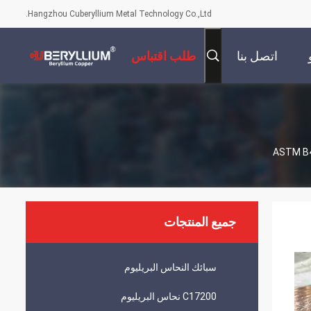
Hangzhou Cuberyllium Metal Technology Co.,Ltd.
اتصل بنا
طلب اقتباس
جميع المنتجات
سبائك النحاس البريليوم
C17200 نحاس البريليوم